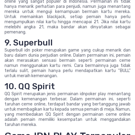
online yang sangat populer di Indonesia. Permainan ini tidak
hanya menarik perhatian para penjudi, namun juga menantang
mereka untuk menguji kemampuan bermain kartu mereka.
Untuk memainkan blackjack, setiap pemain hanya perlu
mengumpulkan nilai kartu hingga mencapai 21. Jika nilai kartu
melebihi angka 21, maka bandar akan dinyatakan sebagai
pemenang.
9. Superbull
Superbull idn poker merupakan game yang cukup menarik dan
baru dalam dunia perjudian online. Dalam permainan ini, pemain
akan merasakan sensasi bermain seperti permainan ceme
namun menggunakan kartu remi. Cara bermainnya juga tidak
terlalu sulit, pemain hanya perlu mendapatkan kartu “BULL”
untuk meraih kemenangan.
10. QQ Spirit
QQ Spirit merupakan jenis permainan idnpoker play menantang
dengan kemenangan terbesar. Dalam permainan ini, seperti
taruhan ceme online, terdapat bandar yang bertanggung jawab
untuk membagikan kartu kepada semua pemain di meja. Namun,
yang membedakan QQ Spirit dengan permainan ceme online
adalah pemain memiliki kesempatan untuk menggandakan
taruhan mereka.