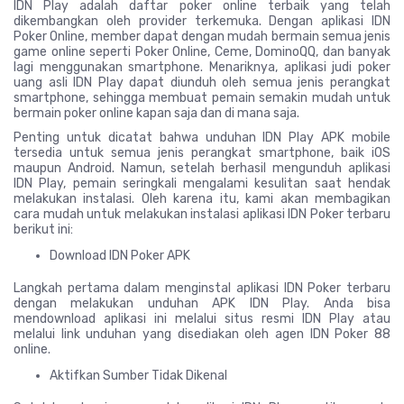
IDN Play adalah daftar poker online terbaik yang telah
dikembangkan oleh provider terkemuka. Dengan aplikasi IDN
Poker Online, member dapat dengan mudah bermain semua jenis
game online seperti Poker Online, Ceme, DominoQQ, dan banyak
lagi menggunakan smartphone. Menariknya, aplikasi judi poker
uang asli IDN Play dapat diunduh oleh semua jenis perangkat
smartphone, sehingga membuat pemain semakin mudah untuk
bermain poker online kapan saja dan di mana saja.
Penting untuk dicatat bahwa unduhan IDN Play APK mobile
tersedia untuk semua jenis perangkat smartphone, baik iOS
maupun Android. Namun, setelah berhasil mengunduh aplikasi
IDN Play, pemain seringkali mengalami kesulitan saat hendak
melakukan instalasi. Oleh karena itu, kami akan membagikan
cara mudah untuk melakukan instalasi aplikasi IDN Poker terbaru
berikut ini:
Download IDN Poker APK
Langkah pertama dalam menginstal aplikasi IDN Poker terbaru
dengan melakukan unduhan APK IDN Play. Anda bisa
mendownload aplikasi ini melalui situs resmi IDN Play atau
melalui link unduhan yang disediakan oleh agen IDN Poker 88
online.
Aktifkan Sumber Tidak Dikenal