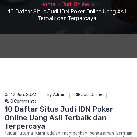
Home
Judi Online
10 Daftar Situs Judi IDN Poker Online Uang Asli
Terbaik dan Terpercaya
On 12 Jun, 2023
By Admin
Judi Online
0 Comments
10 Daftar Situs Judi IDN Poker
Online Uang Asli Terbaik dan
Terpercaya
tujuan utama kami adalah memberikan pengalaman bermain