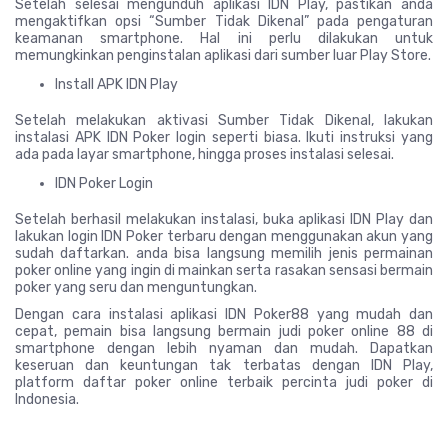
Setelah selesai mengunduh aplikasi IDN Play, pastikan anda
mengaktifkan opsi “Sumber Tidak Dikenal” pada pengaturan
keamanan smartphone. Hal ini perlu dilakukan untuk
memungkinkan penginstalan aplikasi dari sumber luar Play Store.
Install APK IDN Play
Setelah melakukan aktivasi Sumber Tidak Dikenal, lakukan
instalasi APK IDN Poker login seperti biasa. Ikuti instruksi yang
ada pada layar smartphone, hingga proses instalasi selesai.
IDN Poker Login
Setelah berhasil melakukan instalasi, buka aplikasi IDN Play dan
lakukan login IDN Poker terbaru dengan menggunakan akun yang
sudah daftarkan. anda bisa langsung memilih jenis permainan
poker online yang ingin di mainkan serta rasakan sensasi bermain
poker yang seru dan menguntungkan.
Dengan cara instalasi aplikasi IDN Poker88 yang mudah dan
cepat, pemain bisa langsung bermain judi poker online 88 di
smartphone dengan lebih nyaman dan mudah. Dapatkan
keseruan dan keuntungan tak terbatas dengan IDN Play,
platform daftar poker online terbaik percinta judi poker di
Indonesia.