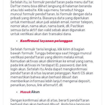
Setelah itu, isi formulir pendaftaran pada menu daftar.
Daftar menu bisa dilihat langsung di halaman beranda
atau lobi website. Klik saja menu tersebut hingga
muncul formulir pendaftaran. Isi formulir dengan data
pribadi yang diminta. Biasanya data yang diperlukan
untuk membuat akun judi adalah email, nomor telepon,
nomor akun, nama akun, nama bank, dll. Pastikan
semua data aktif dan valid sebab akan digunakan
untuk verifikasi akun dan transaksi dana.
Konfirmasi layanan pelanggan
Setelah formulir terisi lengkap, klik kirim di bagian
bawah formulir. Tunggu beberapa saat hingga muncul
verifikasi pendaftaran yang dikirim melalui email.
Kemudian aktivasi akun dikirimkan ke email yang sama,
pada link aktivasi ini terdapat ID, password, dan link
login akun. Setelah itu Anda dapat mengkonfirmasi
pendaftaran di situs layanan pelanggan. Nanti CS akan
memastikan bahwa akun berhasil dibuat dan
memberikan informasi lebih lanjut mengenai deposit,
penarikan, bonus, link alternatif, dll.
Masuk
Akun
Dengan konfirmasi akun di atas, berarti pendaftaran
berhasil dan akun berhasil dibuat. Anda bisa langsung