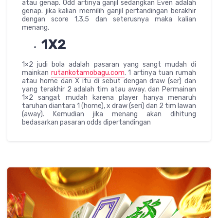
atau genap. Odd artinya ganjil sedangkan Even adalah
genap. jika kalian memilih ganjil pertandingan berakhir
dengan score 1,3,5 dan seterusnya maka kalian
menang.
1X2
1×2 judi bola adalah pasaran yang sangt mudah di
mainkan
rutankotamobagu.com
. 1 artinya tuan rumah
atau home dan X itu di sebut dengan draw (ser) dan
yang terakhir 2 adalah tim atau away. dan Permainan
1×2 sangat mudah karena player hanya menaruh
taruhan diantara 1 (home), x draw (seri) dan 2 tim lawan
(away). Kemudian jika menang akan dihitung
bedasarkan pasaran odds dipertandingan