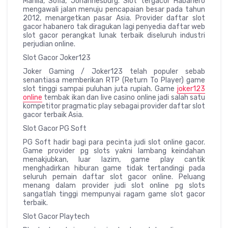
Manila, Sofia, Johannesburg. Slot tergacor Habanero
mengawali jalan menuju pencapaian besar pada tahun
2012, menargetkan pasar Asia. Provider daftar slot
gacor habanero tak diragukan lagi penyedia daftar web
slot gacor perangkat lunak terbaik diseluruh industri
perjudian online.
Slot Gacor Joker123
Joker Gaming / Joker123 telah populer sebab
senantiasa memberikan RTP (Return To Player) game
slot tinggi sampai puluhan juta rupiah. Game
joker123
online
tembak ikan dan live casino online jadi salah satu
kompetitor pragmatic play sebagai provider daftar slot
gacor terbaik Asia.
Slot Gacor PG Soft
PG Soft hadir bagi para pecinta judi slot online gacor.
Game provider pg slots yakni lambang keindahan
menakjubkan, luar lazim, game play cantik
menghadirkan hiburan game tidak tertandingi pada
seluruh pemain daftar slot gacor online. Peluang
menang dalam provider judi slot online pg slots
sangatlah tinggi mempunyai ragam game slot gacor
terbaik.
Slot Gacor Playtech