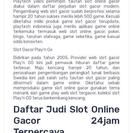
Playtech yakni pemimpin tautan slot online gacor
diakui dalam daftar perjudian slot gacor modern.
Pengembang web slot gacor sudah berprofesi selama
hampir 20 tahun sukses merilis lebih 500 game. Kecuali
diketahui miliki produk game slot gacor terupdate,
playtech indonesia juga merilis aplikasi game online
terkemuka termasuk web slot online gacor, poker,
bingo, taruhan olahraga, game seketika, game kasual
odds konsisten.
Slot Gacor Play’n Go
Didirikan pada tahun 2005, Provider web slot gacor
Play’n GO kini jadi pemasok hiburan daftar game
terbesar. Maju kencang hampir 20 tahun, dan
perusahaan pengembangan perangkat lunak berbasis
Swedia kini jadi salah satu tautan slot gacor paling
dihormati dalam game online. Diketahui sebab
memproduksi game slot online gacor gunakan tema
menarik dari game play web slot tergacor, koleksi slot
Play’n GO terus berkembang kencang.
Daftar Judi Slot Online
Gacor 24jam
Terpercaya