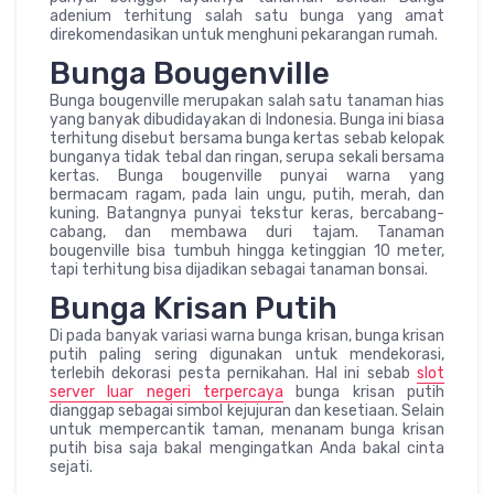
adenium terhitung salah satu bunga yang amat
direkomendasikan untuk menghuni pekarangan rumah.
Bunga Bougenville
Bunga bougenville merupakan salah satu tanaman hias
yang banyak dibudidayakan di Indonesia. Bunga ini biasa
terhitung disebut bersama bunga kertas sebab kelopak
bunganya tidak tebal dan ringan, serupa sekali bersama
kertas. Bunga bougenville punyai warna yang
bermacam ragam, pada lain ungu, putih, merah, dan
kuning. Batangnya punyai tekstur keras, bercabang-
cabang, dan membawa duri tajam. Tanaman
bougenville bisa tumbuh hingga ketinggian 10 meter,
tapi terhitung bisa dijadikan sebagai tanaman bonsai.
Bunga Krisan Putih
Di pada banyak variasi warna bunga krisan, bunga krisan
putih paling sering digunakan untuk mendekorasi,
terlebih dekorasi pesta pernikahan. Hal ini sebab
slot
server luar negeri terpercaya
bunga krisan putih
dianggap sebagai simbol kejujuran dan kesetiaan. Selain
untuk mempercantik taman, menanam bunga krisan
putih bisa saja bakal mengingatkan Anda bakal cinta
sejati.