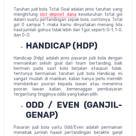
Taruhan judi bola Total Goal adalan jenis taruhan yang
menghitung
slot deposit dana
keseluruhan total gol
dalam suatu pertandingan sepak bola. contonya, Total
gol 0 sampai 1. maka kamu dinyatakan menang bila
hasil jumlah golnya tidak lebih dari 1 gol. seperti 0-1, 1-0,
dan 0-0.
HANDICAP (HDP)
Handicap (hdp) adalah jenis pasaran judi bola dengan
memainkan selisih goal dari team bertanding. baik
bermain pada saat bola berjalan ataupun tidak.
tentunya bermainan taruhan judi bola Handicap ini
sangat mudah di mainkan. kalian hanya perlu memilih
memberikan pooran kepada lawan atau menerima
pooran lawan kalian. kemenaggan pembayaran
tergantung tingginya odds yang kalian pilih.
ODD / EVEN (GANJIL-
GENAP)
Pasaran judi bola yaitu Odd/Even adalah permainan
menebak jumlah haasil pertandingan berakhir ganjil