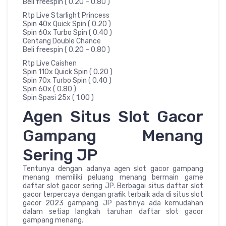
Beli freespin ( 0.20 – 0.80 )
Rtp Live Starlight Princess
Spin 40x Quick Spin ( 0.20 )
Spin 60x Turbo Spin ( 0.40 )
Centang Double Chance
Beli freespin ( 0.20 – 0.80 )
Rtp Live Caishen
Spin 110x Quick Spin ( 0.20 )
Spin 70x Turbo Spin ( 0.40 )
Spin 60x ( 0.80 )
Spin Spasi 25x ( 1.00 )
Agen Situs Slot Gacor
Gampang Menang
Sering JP
Tentunya dengan adanya agen slot gacor gampang
menang memiliki peluang menang bermain game
daftar slot gacor sering JP. Berbagai situs daftar slot
gacor terpercaya dengan grafik terbaik ada di situs slot
gacor 2023 gampang JP pastinya ada kemudahan
dalam setiap langkah taruhan daftar slot gacor
gampang menang.