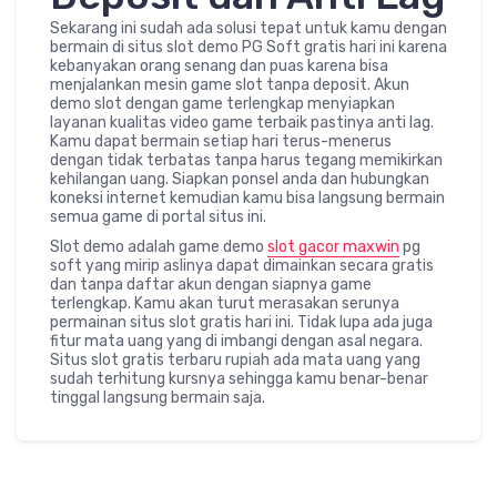
Sekarang ini sudah ada solusi tepat untuk kamu dengan
bermain di situs slot demo PG Soft gratis hari ini karena
kebanyakan orang senang dan puas karena bisa
menjalankan mesin game slot tanpa deposit. Akun
demo slot dengan game terlengkap menyiapkan
layanan kualitas video game terbaik pastinya anti lag.
Kamu dapat bermain setiap hari terus-menerus
dengan tidak terbatas tanpa harus tegang memikirkan
kehilangan uang. Siapkan ponsel anda dan hubungkan
koneksi internet kemudian kamu bisa langsung bermain
semua game di portal situs ini.
Slot demo adalah game demo
slot gacor maxwin
pg
soft yang mirip aslinya dapat dimainkan secara gratis
dan tanpa daftar akun dengan siapnya game
terlengkap. Kamu akan turut merasakan serunya
permainan situs slot gratis hari ini. Tidak lupa ada juga
fitur mata uang yang di imbangi dengan asal negara.
Situs slot gratis terbaru rupiah ada mata uang yang
sudah terhitung kursnya sehingga kamu benar-benar
tinggal langsung bermain saja.