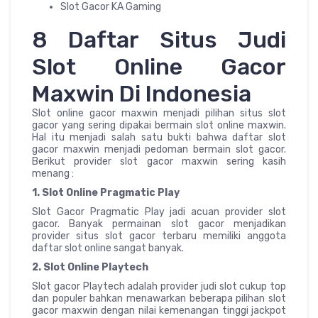
Slot Gacor KA Gaming
8 Daftar Situs Judi
Slot Online Gacor
Maxwin Di Indonesia
Slot online gacor maxwin menjadi pilihan situs slot
gacor yang sering dipakai bermain slot online maxwin.
Hal itu menjadi salah satu bukti bahwa daftar slot
gacor maxwin menjadi pedoman bermain slot gacor.
Berikut provider slot gacor maxwin sering kasih
menang :
1. Slot Online Pragmatic Play
Slot Gacor Pragmatic Play jadi acuan provider slot
gacor. Banyak permainan slot gacor menjadikan
provider situs slot gacor terbaru memiliki anggota
daftar slot online sangat banyak.
2. Slot Online Playtech
Slot gacor Playtech adalah provider judi slot cukup top
dan populer bahkan menawarkan beberapa pilihan slot
gacor maxwin dengan nilai kemenangan tinggi jackpot