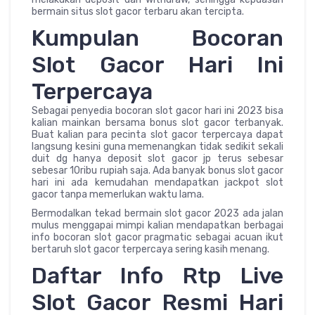
bermain situs slot gacor terbaru akan tercipta.
Kumpulan Bocoran
Slot Gacor Hari Ini
Terpercaya
Sebagai penyedia bocoran slot gacor hari ini 2023 bisa
kalian mainkan bersama bonus slot gacor terbanyak.
Buat kalian para pecinta slot gacor terpercaya dapat
langsung kesini guna memenangkan tidak sedikit sekali
duit dg hanya deposit slot gacor jp terus sebesar
sebesar 10ribu rupiah saja. Ada banyak bonus slot gacor
hari ini ada kemudahan mendapatkan jackpot slot
gacor tanpa memerlukan waktu lama.
Bermodalkan tekad bermain slot gacor 2023 ada jalan
mulus menggapai mimpi kalian mendapatkan berbagai
info bocoran slot gacor pragmatic sebagai acuan ikut
bertaruh slot gacor terpercaya sering kasih menang.
Daftar Info Rtp Live
Slot Gacor Resmi Hari