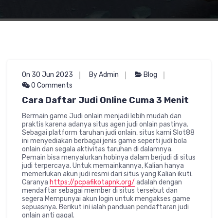
On 30 Jun 2023
By Admin
Blog
0 Comments
Cara Daftar Judi Online Cuma 3 Menit
Bermain game Judi onlain menjadi lebih mudah dan
praktis karena adanya situs agen judi onlain pastinya.
Sebagai platform taruhan judi onlain, situs kami Slot88
ini menyediakan berbagai jenis game seperti judi bola
onlain dan segala aktivitas taruhan di dalamnya.
Pemain bisa menyalurkan hobinya dalam berjudi di situs
judi terpercaya. Untuk memainkannya, Kalian hanya
memerlukan akun judi resmi dari situs yang Kalian ikuti.
Caranya
https://pcpafikotapnk.org/
adalah dengan
mendaftar sebagai member di situs tersebut dan
segera Mempunyai akun login untuk mengakses game
sepuasnya. Berikut ini ialah panduan pendaftaran judi
onlain anti gagal.