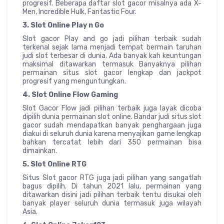
progresif. Beberapa daftar slot gacor misalnya ada X-
Men, Incredible Hulk, Fantastic Four.
3. Slot Online Play n Go
Slot gacor Play and go jadi pilihan terbaik sudah
terkenal sejak lama menjadi tempat bermain taruhan
judi slot terbesar di dunia. Ada banyak kah keuntungan
maksimal ditawarkan termasuk Banyaknya pilihan
permainan situs slot gacor lengkap dan jackpot
progresif yang menguntungkan.
4. Slot Online Flow Gaming
Slot Gacor Flow jadi pilihan terbaik juga layak dicoba
dipilih dunia permainan slot online. Bandar judi situs slot
gacor sudah mendapatkan banyak penghargaan juga
diakui di seluruh dunia karena menyajikan game lengkap
bahkan tercatat lebih dari 350 permainan bisa
dimainkan.
5. Slot Online RTG
Situs Slot gacor RTG juga jadi pilihan yang sangatlah
bagus dipilih. Di tahun 2021 lalu, permainan yang
ditawarkan disini jadi pilihan terbaik tentu disukai oleh
banyak player seluruh dunia termasuk juga wilayah
Asia.