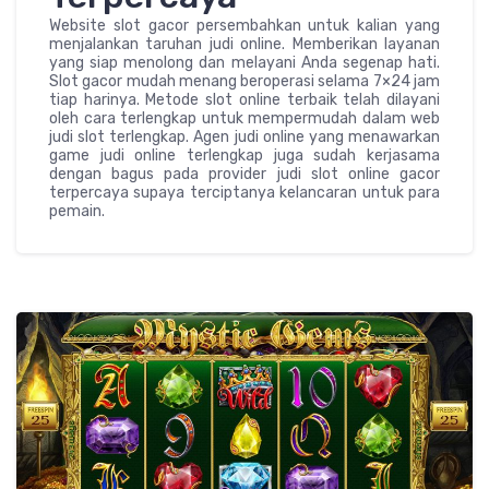
Website slot gacor persembahkan untuk kalian yang
menjalankan taruhan judi online. Memberikan layanan
yang siap menolong dan melayani Anda segenap hati.
Slot gacor mudah menang beroperasi selama 7×24 jam
tiap harinya. Metode slot online terbaik telah dilayani
oleh cara terlengkap untuk mempermudah dalam web
judi slot terlengkap. Agen judi online yang menawarkan
game judi online terlengkap juga sudah kerjasama
dengan bagus pada provider judi slot online gacor
terpercaya supaya terciptanya kelancaran untuk para
pemain.