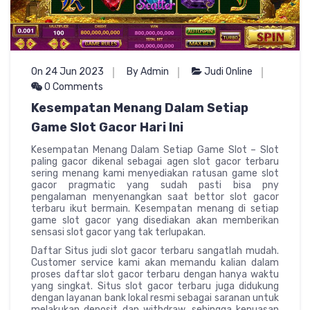
On 24 Jun 2023
By Admin
Judi Online
0 Comments
Kesempatan Menang Dalam Setiap
Game Slot Gacor Hari Ini
Kesempatan Menang Dalam Setiap Game Slot – Slot
paling gacor dikenal sebagai agen slot gacor terbaru
sering menang kami menyediakan ratusan game slot
gacor pragmatic yang sudah pasti bisa pny
pengalaman menyenangkan saat bettor slot gacor
terbaru ikut bermain. Kesempatan menang di setiap
game slot gacor yang disediakan akan memberikan
sensasi slot gacor yang tak terlupakan.
Daftar Situs judi slot gacor terbaru sangatlah mudah.
Customer service kami akan memandu kalian dalam
proses daftar slot gacor terbaru dengan hanya waktu
yang singkat. Situs slot gacor terbaru juga didukung
dengan layanan bank lokal resmi sebagai saranan untuk
melakukan deposit dan withdraw, sehingga kepuasan