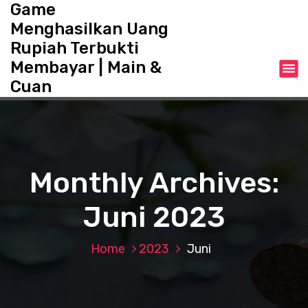
Game
S
k
Menghasilkan Uang
i
Rupiah Terbukti
p
Membayar | Main &
t
o
Cuan
c
o
n
t
e
Monthly Archives:
n
t
Juni 2023
Home
2023
Juni