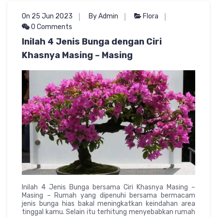
On 25 Jun 2023
By Admin
Flora
0 Comments
Inilah 4 Jenis Bunga dengan Ciri
Khasnya Masing – Masing
Inilah 4 Jenis Bunga bersama Ciri Khasnya Masing –
Masing – Rumah yang dipenuhi bersama bermacam
jenis bunga hias bakal meningkatkan keindahan area
tinggal kamu. Selain itu terhitung menyebabkan rumah