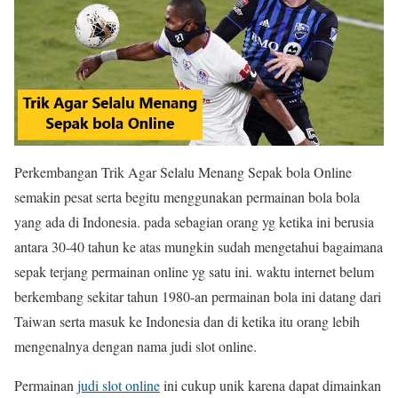
Perkembangan Trik Agar Selalu Menang Sepak bola Online
semakin pesat serta begitu menggunakan permainan bola bola
yang ada di Indonesia. pada sebagian orang yg ketika ini berusia
antara 30-40 tahun ke atas mungkin sudah mengetahui bagaimana
sepak terjang permainan online yg satu ini. waktu internet belum
berkembang sekitar tahun 1980-an permainan bola ini datang dari
Taiwan serta masuk ke Indonesia dan di ketika itu orang lebih
mengenalnya dengan nama judi slot online.
Permainan
judi slot online
ini cukup unik karena dapat dimainkan