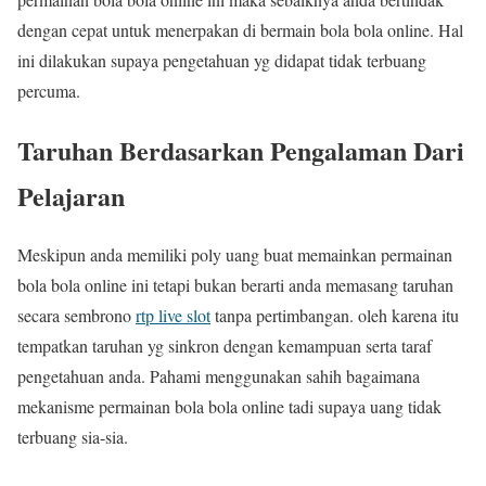
dengan cepat untuk menerpakan di bermain bola bola online. Hal
ini dilakukan supaya pengetahuan yg didapat tidak terbuang
percuma.
Taruhan Berdasarkan Pengalaman Dari
Pelajaran
Meskipun anda memiliki poly uang buat memainkan permainan
bola bola online ini tetapi bukan berarti anda memasang taruhan
secara sembrono
rtp live slot
tanpa pertimbangan. oleh karena itu
tempatkan taruhan yg sinkron dengan kemampuan serta taraf
pengetahuan anda. Pahami menggunakan sahih bagaimana
mekanisme permainan bola bola online tadi supaya uang tidak
terbuang sia-sia.