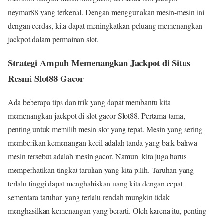
neymar88 yang terkenal. Dengan menggunakan mesin-mesin ini
dengan cerdas, kita dapat meningkatkan peluang memenangkan
jackpot dalam permainan slot.
Strategi Ampuh Memenangkan Jackpot di Situs
Resmi Slot88 Gacor
Ada beberapa tips dan trik yang dapat membantu kita
memenangkan jackpot di slot gacor Slot88. Pertama-tama,
penting untuk memilih mesin slot yang tepat. Mesin yang sering
memberikan kemenangan kecil adalah tanda yang baik bahwa
mesin tersebut adalah mesin gacor. Namun, kita juga harus
memperhatikan tingkat taruhan yang kita pilih. Taruhan yang
terlalu tinggi dapat menghabiskan uang kita dengan cepat,
sementara taruhan yang terlalu rendah mungkin tidak
menghasilkan kemenangan yang berarti. Oleh karena itu, penting