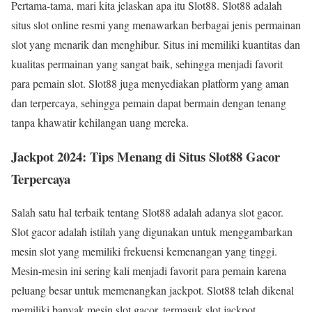
Pertama-tama, mari kita jelaskan apa itu Slot88. Slot88 adalah
situs slot online resmi yang menawarkan berbagai jenis permainan
slot yang menarik dan menghibur. Situs ini memiliki kuantitas dan
kualitas permainan yang sangat baik, sehingga menjadi favorit
para pemain slot. Slot88 juga menyediakan platform yang aman
dan terpercaya, sehingga pemain dapat bermain dengan tenang
tanpa khawatir kehilangan uang mereka.
Jackpot 2024: Tips Menang di Situs Slot88 Gacor
Terpercaya
Salah satu hal terbaik tentang Slot88 adalah adanya slot gacor.
Slot gacor adalah istilah yang digunakan untuk menggambarkan
mesin slot yang memiliki frekuensi kemenangan yang tinggi.
Mesin-mesin ini sering kali menjadi favorit para pemain karena
peluang besar untuk memenangkan jackpot. Slot88 telah dikenal
memiliki banyak mesin slot gacor, termasuk slot jackpot