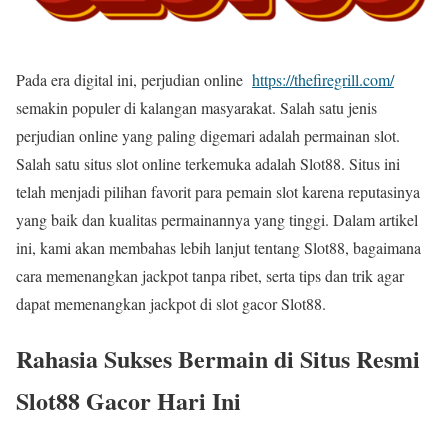
Pada era digital ini, perjudian online
https://thefiregrill.com/
semakin populer di kalangan masyarakat. Salah satu jenis
perjudian online yang paling digemari adalah permainan slot.
Salah satu situs slot online terkemuka adalah Slot88. Situs ini
telah menjadi pilihan favorit para pemain slot karena reputasinya
yang baik dan kualitas permainannya yang tinggi. Dalam artikel
ini, kami akan membahas lebih lanjut tentang Slot88, bagaimana
cara memenangkan jackpot tanpa ribet, serta tips dan trik agar
dapat memenangkan jackpot di slot gacor Slot88.
Rahasia Sukses Bermain di Situs Resmi
Slot88 Gacor Hari Ini