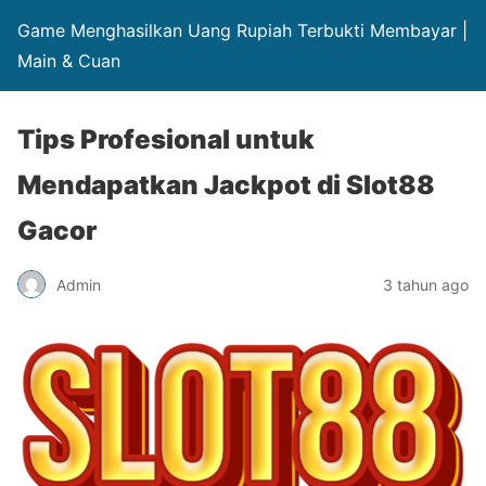
Game Menghasilkan Uang Rupiah Terbukti Membayar |
Main & Cuan
Tips Profesional untuk
Mendapatkan Jackpot di Slot88
Gacor
Admin
3 tahun ago