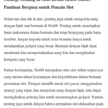
Panduan Berguna untuk Pemain Slot
Selain tips dan trik di atas, penting juga untuk mengelola uang
dengan bijak saat bermain di Slot88. Penting untuk menetapkan
batas maksimum dalam bermain dan tetap berpegang pada batas
tersebut. Jangan tergoda untuk terus bermain hanya untuk
mendapatkan jackpot yang besar. Bermain dengan bijak akan
membantu kita mempertahankan uang kita dan menghindari
kerugian yang besar.
Dalam kesimpulan, Slot88 merupakan situs slot online terpercaya
yang menawarkan kesenangan dan kegembiraan dalam bermain
permainan slot. Dengan memilih mesin slot gacor, menggunakan
strategi yang tepat, dan mengelola uang dengan bijak, kita dapat
meningkatkan peluang kita untuk memenangkan jackpot. Namun,
penting juga untuk diingat bahwa permainan slot didasarkan pada