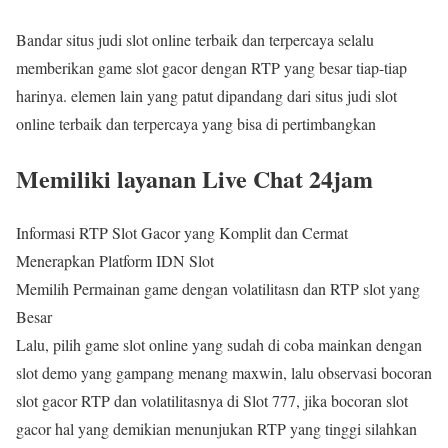
Bandar situs judi slot online terbaik dan terpercaya selalu
memberikan game slot gacor dengan RTP yang besar tiap-tiap
harinya. elemen lain yang patut dipandang dari situs judi slot
online terbaik dan terpercaya yang bisa di pertimbangkan
Memiliki layanan Live Chat 24jam
Informasi RTP Slot Gacor yang Komplit dan Cermat
Menerapkan Platform IDN Slot
Memilih Permainan game dengan volatilitasn dan RTP slot yang
Besar
Lalu, pilih game slot online yang sudah di coba mainkan dengan
slot demo yang gampang menang maxwin, lalu observasi bocoran
slot gacor RTP dan volatilitasnya di Slot 777, jika bocoran slot
gacor hal yang demikian menunjukan RTP yang tinggi silahkan