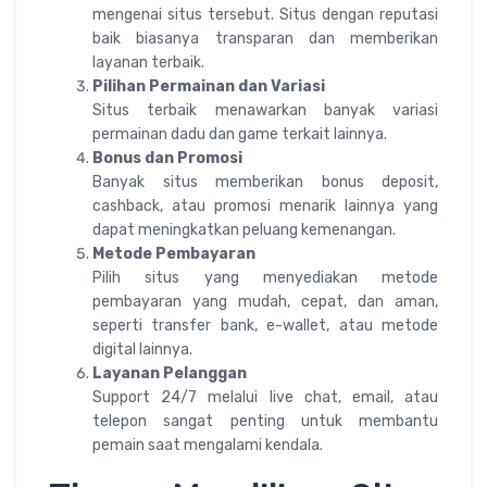
mengenai situs tersebut. Situs dengan reputasi
baik biasanya transparan dan memberikan
layanan terbaik.
Pilihan Permainan dan Variasi
Situs terbaik menawarkan banyak variasi
permainan dadu dan game terkait lainnya.
Bonus dan Promosi
Banyak situs memberikan bonus deposit,
cashback, atau promosi menarik lainnya yang
dapat meningkatkan peluang kemenangan.
Metode Pembayaran
Pilih situs yang menyediakan metode
pembayaran yang mudah, cepat, dan aman,
seperti transfer bank, e-wallet, atau metode
digital lainnya.
Layanan Pelanggan
Support 24/7 melalui live chat, email, atau
telepon sangat penting untuk membantu
pemain saat mengalami kendala.