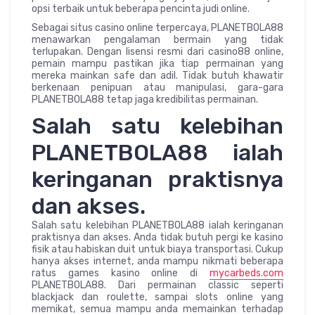
opsi terbaik untuk beberapa pencinta judi online.
Sebagai situs casino online terpercaya, PLANETBOLA88
menawarkan pengalaman bermain yang tidak
terlupakan. Dengan lisensi resmi dari casino88 online,
pemain mampu pastikan jika tiap permainan yang
mereka mainkan safe dan adil. Tidak butuh khawatir
berkenaan penipuan atau manipulasi, gara-gara
PLANETBOLA88 tetap jaga kredibilitas permainan.
Salah satu kelebihan
PLANETBOLA88 ialah
keringanan praktisnya
dan akses.
Salah satu kelebihan PLANETBOLA88 ialah keringanan
praktisnya dan akses. Anda tidak butuh pergi ke kasino
fisik atau habiskan duit untuk biaya transportasi. Cukup
hanya akses internet, anda mampu nikmati beberapa
ratus games kasino online di
mycarbeds.com
PLANETBOLA88. Dari permainan classic seperti
blackjack dan roulette, sampai slots online yang
memikat, semua mampu anda memainkan terhadap