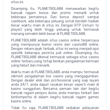
situs ini.
Disamping itu, PLANETBOLA88 menawarkan begitu
banyak ragam bonus dan promo menarik untuk
beberapa pemainnya. Dari bonus deposit sampai
cashback, ada beberapa peluang untuk beroleh hadiah
besar waktu main di situs ini. Dengan RTP (return to
player) yang lebih tinggi, peluang untuk termasuk
menang semakin lebih besar di PLANETBOLA88.
PLANETBOLA88 adalah situs casino online terpercaya
yang mempunyai lisensi resmi dari casino88 online.
Dengan rekam jejak terbaik, situs ini sering menjadi opsi
spesifik beberapa pecinta judi online. Disamping itu,
PLANETBOLA88 dikenal termasuk sebagai situs casino
online terbaru yang tetap berikan pengalaman bermain
yang hebat dan menarik.
Waktu main di PLANETBOLA88, anda mampu termasuk
nikmati pengalaman live casino yang mengagumkan.
Dengan dealer elok dan professional yang siap layani
anda 24/7, anda dapat rasakan kesan seperti main di
kasino sungguhan. Bersama pemain lain dari begitu
banyak ragam penjuru dunia, anda mampu terkait dan
berkompetisi di dalam begitu banyak ragam games
kasino online.
Tidak itu saja, PLANETBOLA88 sediakan pelayanan