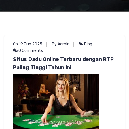
On 19 Jun 2025
By Admin
Blog
0 Comments
Situs Dadu Online Terbaru dengan RTP
Paling Tinggi Tahun Ini