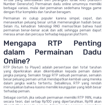
virtual yang dikendalikan oleh perangkat lunak RNG (Random
Number Generator). Permainan dadu online umumnya memiliki
berbagai variasi, mulai dari permainan sederhana hingga game
dengan fitur kompleks dan taruhan beragam.
Permainan ini cukup populer karena simpel, cepat, dan
menawarkan peluang besar untuk memenangkan hadiah besar.
Selain itu, kehadiran teknologi RNG memastikan bahwa hasil
permainan benar-benar acak dan adil, sehingga pemain dapat
merasa aman dan percaya terhadap kejujuran platform.
Mengapa RTP Penting
dalam Permainan Dadu
Online?
RTP (Return to Player) adalah persentase dari total taruhan
yang diperkirakan akan dikembalikan kepada pemain dalam
jangka panjang. Semakin tinggi RTP sebuah permainan, semakin
besar peluang pemain untuk mendapatkan kembali uang mereka
dalam jangka waktu tertentu. Sebaliknya, RTP yang rendah
menunjukkan bahwa kasino memiliki keunggulan yang lebih besar
terhadap pemain.
Sebagai contoh, jika sebuah permainan memiliki RTP 98%, maka
secara teori, dari setiap Rp100 yang dipertaruhkan, Rp98 akan