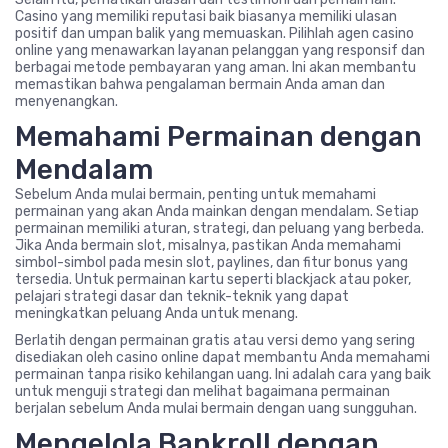
Casino yang memiliki reputasi baik biasanya memiliki ulasan
positif dan umpan balik yang memuaskan. Pilihlah agen casino
online yang menawarkan layanan pelanggan yang responsif dan
berbagai metode pembayaran yang aman. Ini akan membantu
memastikan bahwa pengalaman bermain Anda aman dan
menyenangkan.
Memahami Permainan dengan
Mendalam
Sebelum Anda mulai bermain, penting untuk memahami
permainan yang akan Anda mainkan dengan mendalam. Setiap
permainan memiliki aturan, strategi, dan peluang yang berbeda.
Jika Anda bermain slot, misalnya, pastikan Anda memahami
simbol-simbol pada mesin slot, paylines, dan fitur bonus yang
tersedia. Untuk permainan kartu seperti blackjack atau poker,
pelajari strategi dasar dan teknik-teknik yang dapat
meningkatkan peluang Anda untuk menang.
Berlatih dengan permainan gratis atau versi demo yang sering
disediakan oleh casino online dapat membantu Anda memahami
permainan tanpa risiko kehilangan uang. Ini adalah cara yang baik
untuk menguji strategi dan melihat bagaimana permainan
berjalan sebelum Anda mulai bermain dengan uang sungguhan.
Mengelola Bankroll dengan