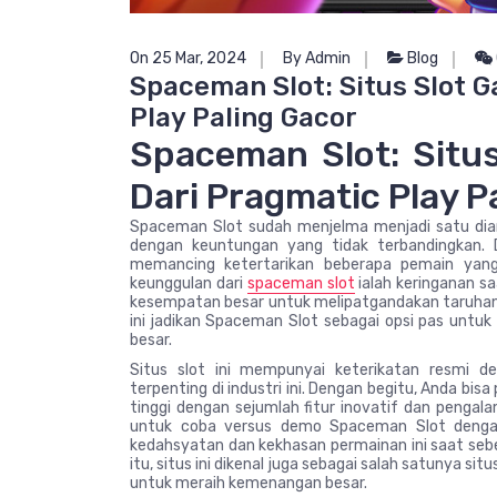
On 25 Mar, 2024
By Admin
Blog
Spaceman Slot: Situs Slot 
Play Paling Gacor
Spaceman Slot: Situ
Dari Pragmatic Play P
Spaceman Slot sudah menjelma menjadi satu dian
dengan keuntungan yang tidak terbandingkan. 
memancing ketertarikan beberapa pemain yang
keunggulan dari
spaceman slot
ialah keringanan s
kesempatan besar untuk melipatgandakan taruhan
ini jadikan Spaceman Slot sebagai opsi pas unt
besar.
Situs slot ini mempunyai keterikatan resmi d
terpenting di industri ini. Dengan begitu, Anda bi
tinggi dengan sejumlah fitur inovatif dan peng
untuk coba versus demo Spaceman Slot dengan
kedahsyatan dan kekhasan permainan ini saat se
itu, situs ini dikenal juga sebagai salah satunya s
untuk meraih kemenangan besar.