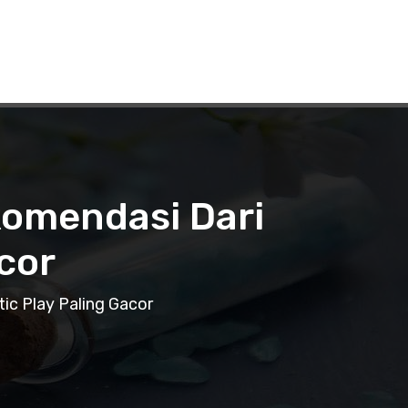
komendasi Dari
cor
ic Play Paling Gacor