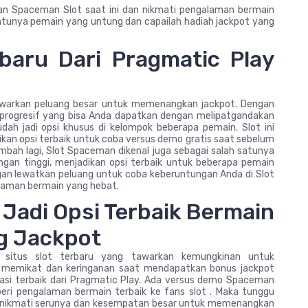
an Spaceman Slot saat ini dan nikmati pengalaman bermain
 satunya pemain yang untung dan capailah hadiah jackpot yang
rbaru Dari Pragmatic Play
tawarkan peluang besar untuk memenangkan jackpot. Dengan
progresif yang bisa Anda dapatkan dengan melipatgandakan
ah jadi opsi khusus di kelompok beberapa pemain. Slot ini
dikan opsi terbaik untuk coba versus demo gratis saat sebelum
bah lagi, Slot Spaceman dikenal juga sebagai salah satunya
ngan tinggi, menjadikan opsi terbaik untuk beberapa pemain
gan lewatkan peluang untuk coba keberuntungan Anda di Slot
alaman bermain yang hebat.
Jadi Opsi Terbaik Bermain
g Jackpot
 situs slot terbaru yang tawarkan kemungkinan untuk
 memikat dan keringanan saat mendapatkan bonus jackpot
asi terbaik dari Pragmatic Play. Ada versus demo Spaceman
beri pengalaman bermain terbaik ke fans slot . Maka tunggu
an nikmati serunya dan kesempatan besar untuk memenangkan