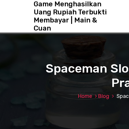
Game Menghasilkan
S
k
Uang Rupiah Terbukti
i
Membayar | Main &
p
Cuan
t
o
c
o
n
t
Spaceman Slot
e
n
Pr
t
Home
Blog
Spac