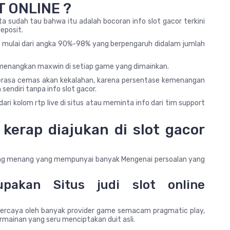
T ONLINE ?
ta sudah tau bahwa itu adalah bocoran info slot gacor terkini
eposit.
 mulai dari angka 90%-98% yang berpengaruh didalam jumlah
emenangkan maxwin di setiap game yang dimainkan.
merasa cemas akan kekalahan, karena persentase kemenangan
sendiri tanpa info slot gacor.
ari kolom rtp live di situs atau meminta info dari tim support
kerap diajukan di slot gacor
mpang menang yang mempunyai banyak Mengenai persoalan yang
pakan Situs judi slot online
ipercaya oleh banyak provider game semacam pragmatic play,
rmainan yang seru menciptakan duit asli.