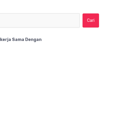
Cari untuk:
kerja Sama Dengan