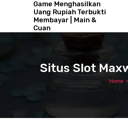
Game Menghasilkan
S
k
Uang Rupiah Terbukti
i
Membayar | Main &
p
Cuan
t
o
c
o
n
t
Situs Slot Max
e
n
t
Home