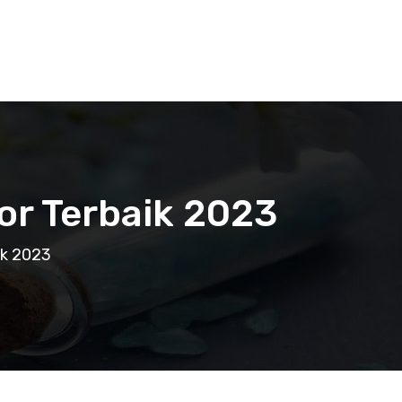
or Terbaik 2023
ik 2023