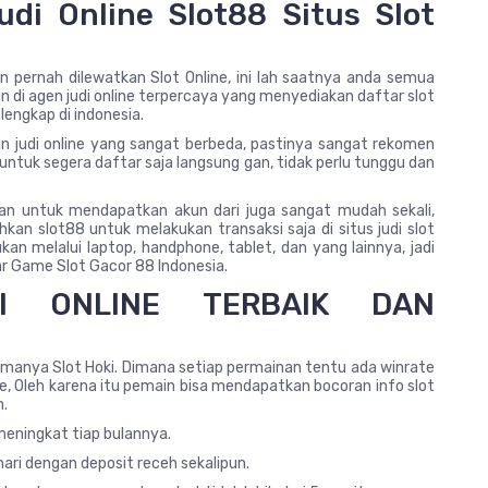
di Online Slot88 Situs Slot
pernah dilewatkan Slot Online, ini lah saatnya anda semua
di agen judi online terpercaya yang menyediakan daftar slot
 lengkap di indonesia.
 judi online yang sangat berbeda, pastinya sangat rekomen
untuk segera daftar saja langsung gan, tidak perlu tunggu dan
dan untuk mendapatkan akun dari juga sangat mudah sekali,
n slot88 untuk melakukan transaksi saja di situs judi slot
kan melalui laptop, handphone, tablet, dan yang lainnya, jadi
ar Game Slot Gacor 88 Indonesia.
I ONLINE TERBAIK DAN
manya Slot Hoki. Dimana setiap permainan tentu ada winrate
 Oleh karena itu pemain bisa mendapatkan bocoran info slot
n.
 meningkat tiap bulannya.
ari dengan deposit receh sekalipun.