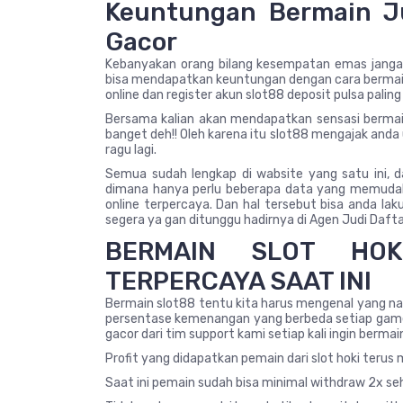
Keuntungan Bermain Ju
Gacor
Kebanyakan orang bilang kesempatan emas jangan 
bisa mendapatkan keuntungan dengan cara bermain 
online dan register akun slot88 deposit pulsa paling
Bersama kalian akan mendapatkan sensasi bermain
banget deh!! Oleh karena itu slot88 mengajak anda 
ragu lagi.
Semua sudah lengkap di wabsite yang satu ini, 
dimana hanya perlu beberapa data yang memudahka
online terpercaya. Dan hal tersebut bisa anda laku
segera ya gan ditunggu hadirnya di Agen Judi Daft
BERMAIN SLOT HOK
TERPERCAYA SAAT INI
Bermain slot88 tentu kita harus mengenal yang na
persentase kemenangan yang berbeda setiap game,
gacor dari tim support kami setiap kali ingin bermai
Profit yang didapatkan pemain dari slot hoki terus
Saat ini pemain sudah bisa minimal withdraw 2x seh