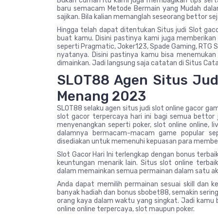
Bukan cuman itu kami juga membagikan tips serta 
baru semacam Metode Bermain yang Mudah dalam 
sajikan. Bila kalian memanglah seseorang bettor seja
Hingga telah dapat ditentukan Situs judi Slot gac
buat kamu. Disini pastinya kami juga memberikan b
seperti Pragmatic, Joker123, Spade Gaming, RTG Sl
nyatanya. Disini pastinya kamu bisa menemukan 
dimainkan. Jadi langsung saja catatan di Situs Cat
SLOT88 Agen Situs Jud
Menang 2023
SLOT88 selaku agen situs judi slot online gacor g
slot gacor terpercaya hari ini bagi semua betto
menyenangkan seperti poker, slot online online, l
dalamnya bermacam-macam game popular sepert
disediakan untuk memenuhi kepuasan para member
Slot Gacor Hari Ini terlengkap dengan bonus terba
keuntungan menarik lain. Situs slot online ter
dalam memainkan semua permainan dalam satu akun s
Anda dapat memilih permainan sesuai skill dan
banyak hadiah dan bonus sbobet88, semakin seri
orang kaya dalam waktu yang singkat. Jadi kamu b
online online terpercaya, slot maupun poker.