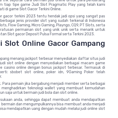
trik seputar cara bermain judi online untuk para pendatang
tiap tipe game Judi Slot Pragmatic Play yang telah kami
ti di game Slot Gacor Terkini Online.
or gacor terkini 2023 tentu hendak jadi opsi yang sangat pas
erbagai jenis provider slot yang sudah terkenal di Indonesia
ots, Flow Gaming, Micro Gaming, Playngo, CQ9, PT Slots, serta
ratusan permainan slot yang unik unik serta menarik untuk
atan Slot gacor Deposit Pulsa Formal serta Terkini 2023.
i Slot Online Gacor Gampang
ampang menang jackpot terbesar menyediakan daftar situs judi
r judi slot online dengan menyediakan berbagai macam game
ive casino online dengan bonus jackpot terbesar. Termasuk di
i: sbobet slot online, poker idn, 9Gaming Poker telah
.
ik. Para pemain jika bergabung menjadi member serta berbagai
baik menghadirkan teknologi wallet yang membuat kemudahan
aja untuk bermain judi bola dan slot online.
 kesukaan anda, sehingga dapat membuat anda mendapatkan
ng bermain dan mengumpulkannya bisa membuat anda menjadi
isa mendapatkan uang dengan mudah melalui judi online slot