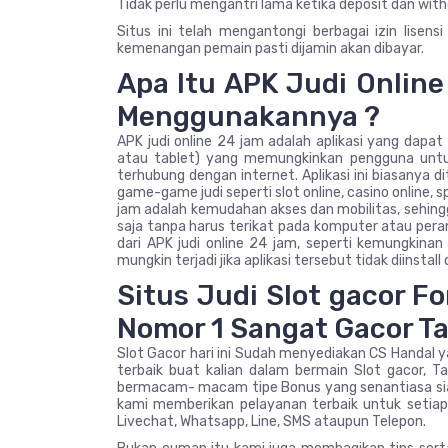
Tidak perlu mengantri lama ketika deposit dan with
Situs ini telah mengantongi berbagai izin lisensi
kemenangan pemain pasti dijamin akan dibayar.
Apa Itu APK Judi Onlin
Menggunakannya ?
APK judi online 24 jam adalah aplikasi yang dapa
atau tablet) yang memungkinkan pengguna untuk 
terhubung dengan internet. Aplikasi ini biasanya 
game-game judi seperti slot online, casino online, s
jam adalah kemudahan akses dan mobilitas, sehing
saja tanpa harus terikat pada komputer atau pera
dari APK judi online 24 jam, seperti kemungkina
mungkin terjadi jika aplikasi tersebut tidak diinstal
Situs Judi Slot gacor Fo
Nomor 1 Sangat Gacor Ta
Slot Gacor hari ini Sudah menyediakan CS Handal 
terbaik buat kalian dalam bermain Slot gacor, Ta
bermacam- macam tipe Bonus yang senantiasa siap 
kami memberikan pelayanan terbaik untuk setiap D
Livechat, Whatsapp, Line, SMS ataupun Telepon.