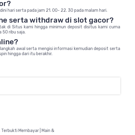
or?
dini hari serta pada jam 21. 00- 22. 30 pada malam hari.
ne serta withdraw di slot gacor?
etak di Situs kami hingga minimun deposit disitus kami cuma
50 ribu saja.
line?
angkah awal serta mengisi informasi kemudian deposit serta
n hingga dari itu berakhir.
Terbukti Membayar | Main &