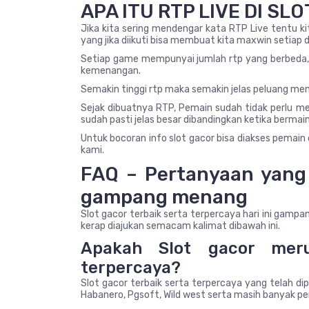
APA ITU RTP LIVE DI SLO
Jika kita sering mendengar kata RTP Live tentu ki
yang jika diikuti bisa membuat kita maxwin setiap d
Setiap game mempunyai jumlah rtp yang berbeda,
kemenangan.
Semakin tinggi rtp maka semakin jelas peluang m
Sejak dibuatnya RTP, Pemain sudah tidak perlu 
sudah pasti jelas besar dibandingkan ketika bermain 
Untuk bocoran info slot gacor bisa diakses pemain d
kami.
FAQ – Pertanyaan yang 
gampang menang
Slot gacor terbaik serta terpercaya hari ini ga
kerap diajukan semacam kalimat dibawah ini.
Apakah Slot gacor meru
terpercaya?
Slot gacor terbaik serta terpercaya yang telah d
Habanero, Pgsoft, Wild west serta masih banyak pe