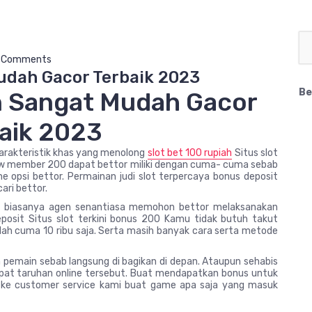
 Comments
udah Gacor Terbaik 2023
Be
n Sangat Mudah Gacor
aik 2023
arakteristik khas yang menolong
slot bet 100 rupiah
Situs slot
new member 200 dapat bettor miliki dengan cuma- cuma sebab
ine opsi bettor. Permainan judi slot terpercaya bonus deposit
ari bettor.
n biasanya agen senantiasa memohon bettor melaksanakan
eposit Situs slot terkini bonus 200 Kamu tidak butuh takut
ah cuma 10 ribu saja. Serta masih banyak cara serta metode
pemain sebab langsung di bagikan di depan. Ataupun sehabis
pat taruhan online tersebut. Buat mendapatkan bonus untuk
a ke customer service kami buat game apa saja yang masuk