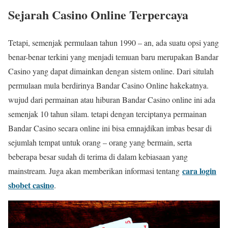
Sejarah Casino Online Terpercaya
Tetapi, semenjak permulaan tahun 1990 – an, ada suatu opsi yang
benar-benar terkini yang menjadi temuan baru merupakan Bandar
Casino yang dapat dimainkan dengan sistem online. Dari situlah
permulaan mula berdirinya Bandar Casino Online hakekatnya.
wujud dari permainan atau hiburan Bandar Casino online ini ada
semenjak 10 tahun silam. tetapi dengan terciptanya permainan
Bandar Casino secara online ini bisa emnajdikan imbas besar di
sejumlah tempat untuk orang – orang yang bermain, serta
beberapa besar sudah di terima di dalam kebiasaan yang
cara login
mainstream. Juga akan memberikan informasi tentang
sbobet casino
.