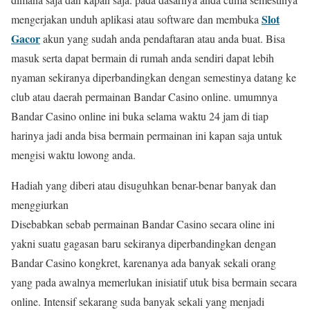
Slot
mengerjakan unduh aplikasi atau software dan membuka
Gacor
akun yang sudah anda pendaftaran atau anda buat. Bisa
masuk serta dapat bermain di rumah anda sendiri dapat lebih
nyaman sekiranya diperbandingkan dengan semestinya datang ke
club atau daerah permainan Bandar Casino online. umumnya
Bandar Casino online ini buka selama waktu 24 jam di tiap
harinya jadi anda bisa bermain permainan ini kapan saja untuk
mengisi waktu lowong anda.
Hadiah yang diberi atau disuguhkan benar-benar banyak dan
menggiurkan
Disebabkan sebab permainan Bandar Casino secara oline ini
yakni suatu gagasan baru sekiranya diperbandingkan dengan
Bandar Casino kongkret, karenanya ada banyak sekali orang
yang pada awalnya memerlukan inisiatif utuk bisa bermain secara
online. Intensif sekarang suda banyak sekali yang menjadi