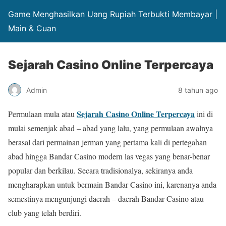
Game Menghasilkan Uang Rupiah Terbukti Membayar |
Main & Cuan
Sejarah Casino Online Terpercaya
Admin
8 tahun ago
Sejarah Casino Online Terpercaya
Permulaan mula atau
ini di
mulai semenjak abad – abad yang lalu, yang permulaan awalnya
berasal dari permainan jerman yang pertama kali di pertegahan
abad hingga Bandar Casino modern las vegas yang benar-benar
popular dan berkilau. Secara tradisionalya, sekiranya anda
mengharapkan untuk bermain Bandar Casino ini, karenanya anda
semestinya mengunjungi daerah – daerah Bandar Casino atau
club yang telah berdiri.