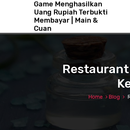
Game Menghasilkan
S
k
Uang Rupiah Terbukti
i
Membayar | Main &
p
Cuan
t
o
c
o
n
t
Restaurant
e
n
K
t
Home
Blog