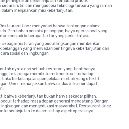
 dan peningkatan berkelanjutan terhadap praktik
n secara rutin dan mengadopsi teknologi terbaru yang ramah
a dalam menjalankan misi keberlanjutan.
, Restaurant Unez menyadari bahwa tantangan dalam
 ada. Perubahan perilaku pelanggan, biaya operasional yang
utan menjadi beberapa faktor yang perlu diatasi.
si sebagai restoran yang peduli lingkungan memberikan
k pelanggan yang menyadari pentingnya keberlanjutan dan
ra sosial dan lingkungan.
ntoh nyata dari sebuah restoran yang tidak hanya
nggi, tetapi juga memiliki komitmen kuat terhadap
 baku berkelanjutan, pengelolaan limbah yang efektif,
anggan, Unez menunjukkan bahwa industri kuliner dapat
mi.
ti bahwa keberlanjutan bukan hanya sekadar pilihan,
 peduli terhadap masa depan generasi mendatang. Dengan
 lingkungan dan mengedukasi masyarakat, Restaurant Unez
n keberlanjutan ke dalam setiap aspek operasinya.