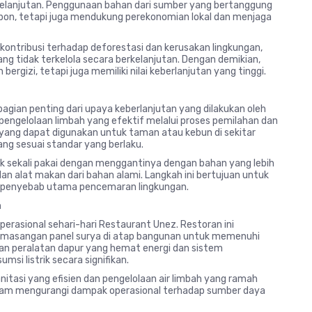
kelanjutan. Penggunaan bahan dari sumber yang bertanggung
bon, tetapi juga mendukung perekonomian lokal dan menjaga
kontribusi terhadap deforestasi dan kerusakan lingkungan,
ng tidak terkelola secara berkelanjutan. Dengan demikian,
bergizi, tetapi juga memiliki nilai keberlanjutan yang tinggi.
gian penting dari upaya keberlanjutan yang dilakukan oleh
pengelolaan limbah yang efektif melalui proses pemilahan dan
 yang dapat digunakan untuk taman atau kebun di sekitar
ng sesuai standar yang berlaku.
ik sekali pakai dengan menggantinya dengan bahan yang lebih
an alat makan dari bahan alami. Langkah ini bertujuan untuk
tu penyebab utama pencemaran lingkungan.
a
rasional sehari-hari Restaurant Unez. Restoran ini
 pemasangan panel surya di atap bangunan untuk memenuhi
naan peralatan dapur yang hemat energi dan sistem
i listrik secara signifikan.
nitasi yang efisien dan pengelolaan air limbah yang ramah
alam mengurangi dampak operasional terhadap sumber daya