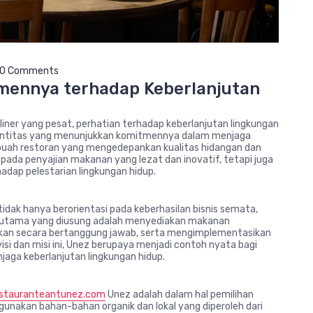
0 Comments
mennya terhadap Keberlanjutan
liner yang pesat, perhatian terhadap keberlanjutan lingkungan
u entitas yang menunjukkan komitmennya dalam menjaga
ebuah restoran yang mengedepankan kualitas hidangan dan
ada penyajian makanan yang lezat dan inovatif, tetapi juga
hadap pelestarian lingkungan hidup.
tidak hanya berorientasi pada keberhasilan bisnis semata,
si utama yang diusung adalah menyediakan makanan
atkan secara bertanggung jawab, serta mengimplementasikan
visi dan misi ini, Unez berupaya menjadi contoh nyata bagi
njaga keberlanjutan lingkungan hidup.
estauranteantunez.com
Unez adalah dalam hal pemilihan
unakan bahan-bahan organik dan lokal yang diperoleh dari