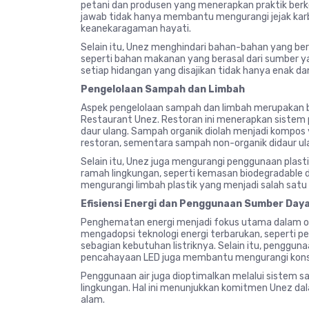
petani dan produsen yang menerapkan praktik ber
jawab tidak hanya membantu mengurangi jejak kar
keanekaragaman hayati.
Selain itu, Unez menghindari bahan-bahan yang ber
seperti bahan makanan yang berasal dari sumber ya
setiap hidangan yang disajikan tidak hanya enak dan 
Pengelolaan Sampah dan Limbah
Aspek pengelolaan sampah dan limbah merupakan ba
Restaurant Unez. Restoran ini menerapkan sistem 
daur ulang. Sampah organik diolah menjadi kompos
restoran, sementara sampah non-organik didaur ula
Selain itu, Unez juga mengurangi penggunaan plast
ramah lingkungan, seperti kemasan biodegradable d
mengurangi limbah plastik yang menjadi salah sa
Efisiensi Energi dan Penggunaan Sumber Day
Penghematan energi menjadi fokus utama dalam ope
mengadopsi teknologi energi terbarukan, seperti
sebagian kebutuhan listriknya. Selain itu, penggu
pencahayaan LED juga membantu mengurangi konsums
Penggunaan air juga dioptimalkan melalui sistem sa
lingkungan. Hal ini menunjukkan komitmen Unez d
alam.