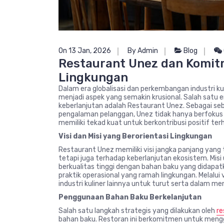
On 13 Jan, 2026
By Admin
Blog
Restaurant Unez dan Komit
Lingkungan
Dalam era globalisasi dan perkembangan industri ku
menjadi aspek yang semakin krusional. Salah sat
keberlanjutan adalah Restaurant Unez. Sebagai s
pengalaman pelanggan, Unez tidak hanya berfokus p
memiliki tekad kuat untuk berkontribusi positif ter
Visi dan Misi yang Berorientasi Lingkungan
Restaurant Unez memiliki visi jangka panjang yang 
tetapi juga terhadap keberlanjutan ekosistem. Mi
berkualitas tinggi dengan bahan baku yang didap
praktik operasional yang ramah lingkungan. Melalui 
industri kuliner lainnya untuk turut serta dalam me
Penggunaan Bahan Baku Berkelanjutan
Salah satu langkah strategis yang dilakukan oleh
r
bahan baku. Restoran ini berkomitmen untuk mengg