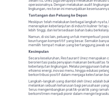
Selain itu, Unez juga berupaya melakukan evaluasi
operasionalnya. Dengan melakukan audit lingkunga
lingkungan, restoran ini menunjukkan keseriusanny
Tantangan dan Peluang ke Depan
Meskipun telah melakukan berbagai langkah nyata
menerapkan keberlanjutan di industri kuliner tetap
lebih tinggi, dan ketersediaan bahan baku berkelanj
Namun, di sisi lain, peluang untuk memperkuat posi
keuntungan kompetitif yang besar. Semakin banya
memilih tempat makan yang bertanggung jawab seca
Kesimpulan
Secara keseluruhan, Restaurant Unez merupakan co
berorientasi pada penyajian makanan berkualitas ti
keberlanjutan lingkungan. Melalui penggunaan bahan
efisiensi energi, inovasi menu, hingga edukasi pel
berkontribusi positif dalam menjaga kelestarian bu
Langkah-langkah yang diambil oleh Unez adalah buk
melainkan sebuah keharusan bagi perusahaan yang
terus mengembangkan praktik-praktik yang ramah
berkomitmen menjadi pionir dalam mengintegrasika