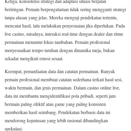
Ketiga, konsistensi strategi dan adaptasi situasi berjalan
beriringan. Pemain berpengalaman tidak sering mengganti strategi
tanpa alasan yang jelas. Mereka menguji pendekatan tertentu,
mencatat hasil, lalu melakukan penyesuaian jika diperlukan. Pada
live casino, misalnya, interaksi real-time dengan dealer dan ritme
permainan menuntut fokus tambahan. Pemain profesional
menyesuaikan tempo taruhan dengan dinamika meja, bukan
sekadar mengikuti emosi sesaat.
Keempat, pemanfaatan data dan catatan permainan. Banyak
pemain profesional membuat catatan sederhana terkait hasil sesi,
waktu bermain, dan jenis permainan. Dalam casino online live,
data ini membantu mengidentifikasi pola pribadi, seperti jam
bermain paling efektif atau game yang paling konsisten
memberikan hasil seimbang. Pendekatan berbasis data ini
mendorong keputusan yang lebih rasional dibandingkan
spekulasi.