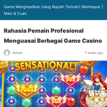
Game Menghasilkan Uang Rupiah Terbukti Membayar |
Main & Cuan
Rahasia Pemain Profesional
Menguasai Berbagai Game Casino
Admin
7 bulan ago