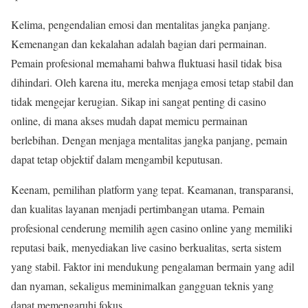
Kelima, pengendalian emosi dan mentalitas jangka panjang.
Kemenangan dan kekalahan adalah bagian dari permainan.
Pemain profesional memahami bahwa fluktuasi hasil tidak bisa
dihindari. Oleh karena itu, mereka menjaga emosi tetap stabil dan
tidak mengejar kerugian. Sikap ini sangat penting di casino
online, di mana akses mudah dapat memicu permainan
berlebihan. Dengan menjaga mentalitas jangka panjang, pemain
dapat tetap objektif dalam mengambil keputusan.
Keenam, pemilihan platform yang tepat. Keamanan, transparansi,
dan kualitas layanan menjadi pertimbangan utama. Pemain
profesional cenderung memilih agen casino online yang memiliki
reputasi baik, menyediakan live casino berkualitas, serta sistem
yang stabil. Faktor ini mendukung pengalaman bermain yang adil
dan nyaman, sekaligus meminimalkan gangguan teknis yang
dapat memengaruhi fokus.