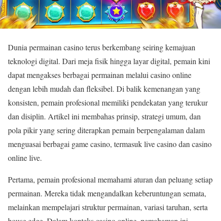
Dunia permainan casino terus berkembang seiring kemajuan
teknologi digital. Dari meja fisik hingga layar digital, pemain kini
dapat mengakses berbagai permainan melalui casino online
dengan lebih mudah dan fleksibel. Di balik kemenangan yang
konsisten, pemain profesional memiliki pendekatan yang terukur
dan disiplin. Artikel ini membahas prinsip, strategi umum, dan
pola pikir yang sering diterapkan pemain berpengalaman dalam
menguasai berbagai game casino, termasuk live casino dan casino
online live.
Pertama, pemain profesional memahami aturan dan peluang setiap
permainan. Mereka tidak mengandalkan keberuntungan semata,
melainkan mempelajari struktur permainan, variasi taruhan, serta
house edge. Dalam konteks casino online, pemahaman ini