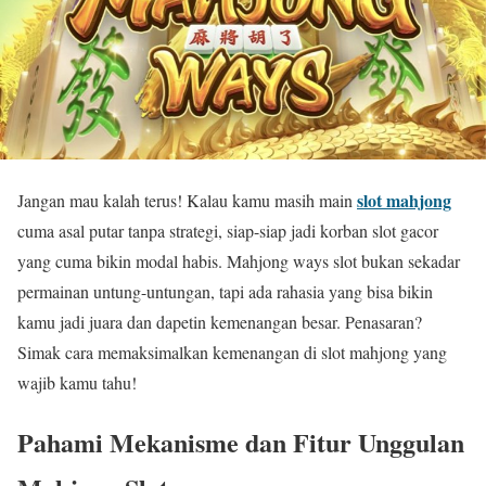
slot mahjong
Jangan mau kalah terus! Kalau kamu masih main
cuma asal putar tanpa strategi, siap-siap jadi korban slot gacor
yang cuma bikin modal habis. Mahjong ways slot bukan sekadar
permainan untung-untungan, tapi ada rahasia yang bisa bikin
kamu jadi juara dan dapetin kemenangan besar. Penasaran?
Simak cara memaksimalkan kemenangan di slot mahjong yang
wajib kamu tahu!
Pahami Mekanisme dan Fitur Unggulan