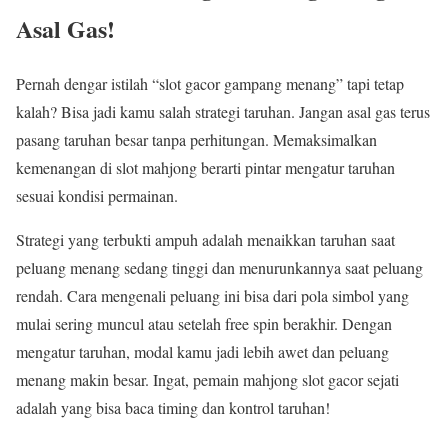
Asal Gas!
Pernah dengar istilah “slot gacor gampang menang” tapi tetap
kalah? Bisa jadi kamu salah strategi taruhan. Jangan asal gas terus
pasang taruhan besar tanpa perhitungan. Memaksimalkan
kemenangan di slot mahjong berarti pintar mengatur taruhan
sesuai kondisi permainan.
Strategi yang terbukti ampuh adalah menaikkan taruhan saat
peluang menang sedang tinggi dan menurunkannya saat peluang
rendah. Cara mengenali peluang ini bisa dari pola simbol yang
mulai sering muncul atau setelah free spin berakhir. Dengan
mengatur taruhan, modal kamu jadi lebih awet dan peluang
menang makin besar. Ingat, pemain mahjong slot gacor sejati
adalah yang bisa baca timing dan kontrol taruhan!