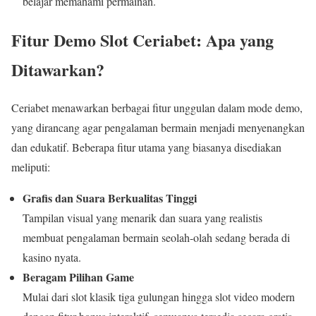
belajar memahami permainan.
Fitur Demo Slot Ceriabet: Apa yang
Ditawarkan?
Ceriabet menawarkan berbagai fitur unggulan dalam mode demo,
yang dirancang agar pengalaman bermain menjadi menyenangkan
dan edukatif. Beberapa fitur utama yang biasanya disediakan
meliputi:
Grafis dan Suara Berkualitas Tinggi
Tampilan visual yang menarik dan suara yang realistis
membuat pengalaman bermain seolah-olah sedang berada di
kasino nyata.
Beragam Pilihan Game
Mulai dari slot klasik tiga gulungan hingga slot video modern