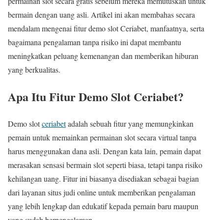
permainan slot secara gratis sebelum mereka memutuskan untuk
bermain dengan uang asli. Artikel ini akan membahas secara
mendalam mengenai fitur demo slot Ceriabet, manfaatnya, serta
bagaimana pengalaman tanpa risiko ini dapat membantu
meningkatkan peluang kemenangan dan memberikan hiburan
yang berkualitas.
Apa Itu Fitur Demo Slot Ceriabet?
Demo slot
ceriabet
adalah sebuah fitur yang memungkinkan
pemain untuk memainkan permainan slot secara virtual tanpa
harus menggunakan dana asli. Dengan kata lain, pemain dapat
merasakan sensasi bermain slot seperti biasa, tetapi tanpa risiko
kehilangan uang. Fitur ini biasanya disediakan sebagai bagian
dari layanan situs judi online untuk memberikan pengalaman
yang lebih lengkap dan edukatif kepada pemain baru maupun
yang sudah berpengalaman.