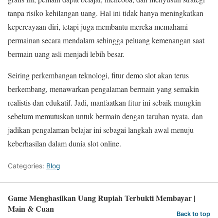
tanpa risiko kehilangan uang. Hal ini tidak hanya meningkatkan
kepercayaan diri, tetapi juga membantu mereka memahami
permainan secara mendalam sehingga peluang kemenangan saat
bermain uang asli menjadi lebih besar.
Seiring perkembangan teknologi, fitur demo slot akan terus
berkembang, menawarkan pengalaman bermain yang semakin
realistis dan edukatif. Jadi, manfaatkan fitur ini sebaik mungkin
sebelum memutuskan untuk bermain dengan taruhan nyata, dan
jadikan pengalaman belajar ini sebagai langkah awal menuju
keberhasilan dalam dunia slot online.
Categories:
Blog
Game Menghasilkan Uang Rupiah Terbukti Membayar |
Main & Cuan
Back to top