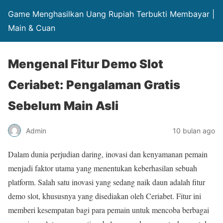
Game Menghasilkan Uang Rupiah Terbukti Membayar |
Main & Cuan
Mengenal Fitur Demo Slot
Ceriabet: Pengalaman Gratis
Sebelum Main Asli
Admin
10 bulan ago
Dalam dunia perjudian daring, inovasi dan kenyamanan pemain
menjadi faktor utama yang menentukan keberhasilan sebuah
platform. Salah satu inovasi yang sedang naik daun adalah fitur
demo slot, khususnya yang disediakan oleh Ceriabet. Fitur ini
memberi kesempatan bagi para pemain untuk mencoba berbagai