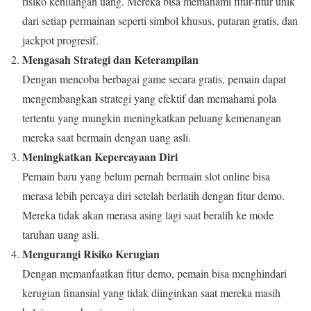
risiko kehilangan uang. Mereka bisa memahami fitur-fitur unik
dari setiap permainan seperti simbol khusus, putaran gratis, dan
jackpot progresif.
Mengasah Strategi dan Keterampilan
Dengan mencoba berbagai game secara gratis, pemain dapat
mengembangkan strategi yang efektif dan memahami pola
tertentu yang mungkin meningkatkan peluang kemenangan
mereka saat bermain dengan uang asli.
Meningkatkan Kepercayaan Diri
Pemain baru yang belum pernah bermain slot online bisa
merasa lebih percaya diri setelah berlatih dengan fitur demo.
Mereka tidak akan merasa asing lagi saat beralih ke mode
taruhan uang asli.
Mengurangi Risiko Kerugian
Dengan memanfaatkan fitur demo, pemain bisa menghindari
kerugian finansial yang tidak diinginkan saat mereka masih