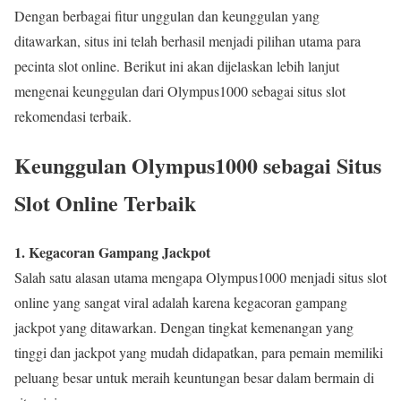
Dengan berbagai fitur unggulan dan keunggulan yang
ditawarkan, situs ini telah berhasil menjadi pilihan utama para
pecinta slot online. Berikut ini akan dijelaskan lebih lanjut
mengenai keunggulan dari Olympus1000 sebagai situs slot
rekomendasi terbaik.
Keunggulan Olympus1000 sebagai Situs
Slot Online Terbaik
1. Kegacoran Gampang Jackpot
Salah satu alasan utama mengapa Olympus1000 menjadi situs slot
online yang sangat viral adalah karena kegacoran gampang
jackpot yang ditawarkan. Dengan tingkat kemenangan yang
tinggi dan jackpot yang mudah didapatkan, para pemain memiliki
peluang besar untuk meraih keuntungan besar dalam bermain di