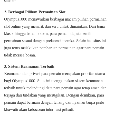
situs ini.
2. Berbagai Pilihan Permainan Slot
Olympus1000 menawarkan berbagai macam pilihan permainan
slot online yang menarik dan seru untuk dimainkan. Dari tema
klasik hingga tema modern, para pemain dapat memilih
permainan sesuai dengan preferensi mereka. Selain itu, situs ini
juga terus melakukan pembaruan permainan agar para pemain
tidak merasa bosan.
3. Sistem Keamanan Terbaik
Keamanan dan privasi para pemain merupakan prioritas utama
bagi Olympus1000. Situs ini menggunakan sistem keamanan
terbaik untuk melindungi data para pemain agar tetap aman dan
terjaga dari tindakan yang merugikan. Dengan demikian, para
pemain dapat bermain dengan tenang dan nyaman tanpa perlu
khawatir akan kebocoran informasi pribadi.