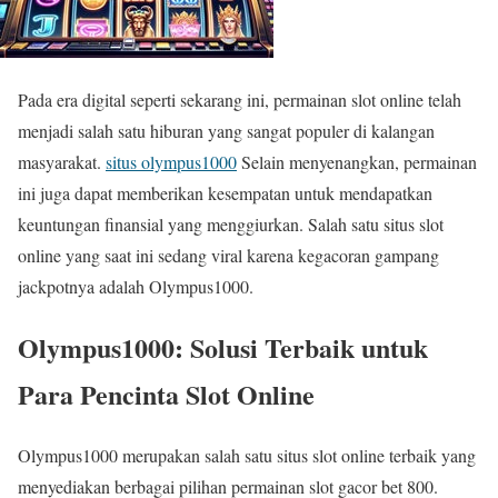
Pada era digital seperti sekarang ini, permainan slot online telah
menjadi salah satu hiburan yang sangat populer di kalangan
masyarakat.
situs olympus1000
Selain menyenangkan, permainan
ini juga dapat memberikan kesempatan untuk mendapatkan
keuntungan finansial yang menggiurkan. Salah satu situs slot
online yang saat ini sedang viral karena kegacoran gampang
jackpotnya adalah Olympus1000.
Olympus1000: Solusi Terbaik untuk
Para Pencinta Slot Online
Olympus1000 merupakan salah satu situs slot online terbaik yang
menyediakan berbagai pilihan permainan slot gacor bet 800.