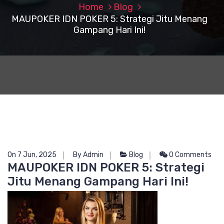
Home
Blog
MAUPOKER IDN POKER 5: Strategi Jitu Menang
Gampang Hari Ini!
On 7 Jun, 2025
By Admin
Blog
0 Comments
MAUPOKER IDN POKER 5: Strategi
Jitu Menang Gampang Hari Ini!