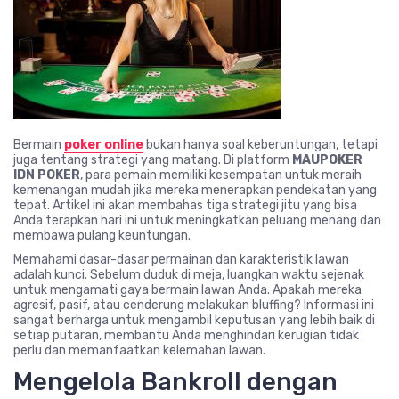
Bermain
poker online
bukan hanya soal keberuntungan, tetapi
juga tentang strategi yang matang. Di platform
MAUPOKER
IDN POKER
, para pemain memiliki kesempatan untuk meraih
kemenangan mudah jika mereka menerapkan pendekatan yang
tepat. Artikel ini akan membahas tiga strategi jitu yang bisa
Anda terapkan hari ini untuk meningkatkan peluang menang dan
membawa pulang keuntungan.
Memahami dasar-dasar permainan dan karakteristik lawan
adalah kunci. Sebelum duduk di meja, luangkan waktu sejenak
untuk mengamati gaya bermain lawan Anda. Apakah mereka
agresif, pasif, atau cenderung melakukan bluffing? Informasi ini
sangat berharga untuk mengambil keputusan yang lebih baik di
setiap putaran, membantu Anda menghindari kerugian tidak
perlu dan memanfaatkan kelemahan lawan.
Mengelola Bankroll dengan