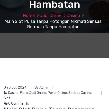
Hambatan
Home
Judi Online
Casino
Main Slot Pulsa Tanpa Potongan Nikmati Sensasi
Bermain Tanpa Hambatan
On 5 Jul, 2024
By Admin
Casino
,
Flora
,
Judi Online
,
Poker Online
,
Sbobet Casino
,
Slot
0 Comments