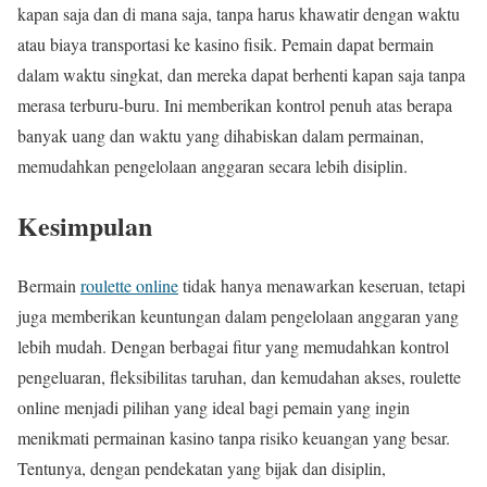
kapan saja dan di mana saja, tanpa harus khawatir dengan waktu
atau biaya transportasi ke kasino fisik. Pemain dapat bermain
dalam waktu singkat, dan mereka dapat berhenti kapan saja tanpa
merasa terburu-buru. Ini memberikan kontrol penuh atas berapa
banyak uang dan waktu yang dihabiskan dalam permainan,
memudahkan pengelolaan anggaran secara lebih disiplin.
Kesimpulan
Bermain
roulette online
tidak hanya menawarkan keseruan, tetapi
juga memberikan keuntungan dalam pengelolaan anggaran yang
lebih mudah. Dengan berbagai fitur yang memudahkan kontrol
pengeluaran, fleksibilitas taruhan, dan kemudahan akses, roulette
online menjadi pilihan yang ideal bagi pemain yang ingin
menikmati permainan kasino tanpa risiko keuangan yang besar.
Tentunya, dengan pendekatan yang bijak dan disiplin,