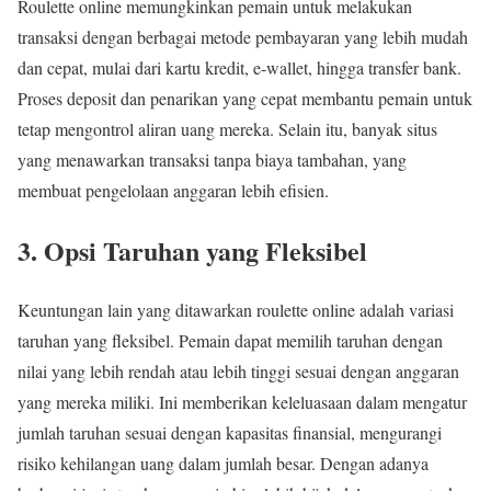
Roulette online memungkinkan pemain untuk melakukan
transaksi dengan berbagai metode pembayaran yang lebih mudah
dan cepat, mulai dari kartu kredit, e-wallet, hingga transfer bank.
Proses deposit dan penarikan yang cepat membantu pemain untuk
tetap mengontrol aliran uang mereka. Selain itu, banyak situs
yang menawarkan transaksi tanpa biaya tambahan, yang
membuat pengelolaan anggaran lebih efisien.
3. Opsi Taruhan yang Fleksibel
Keuntungan lain yang ditawarkan roulette online adalah variasi
taruhan yang fleksibel. Pemain dapat memilih taruhan dengan
nilai yang lebih rendah atau lebih tinggi sesuai dengan anggaran
yang mereka miliki. Ini memberikan keleluasaan dalam mengatur
jumlah taruhan sesuai dengan kapasitas finansial, mengurangi
risiko kehilangan uang dalam jumlah besar. Dengan adanya