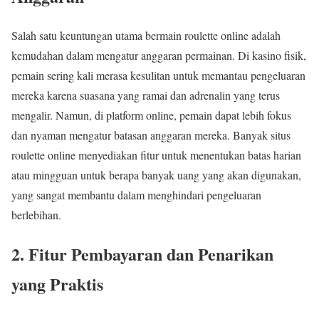
Salah satu keuntungan utama bermain roulette online adalah
kemudahan dalam mengatur anggaran permainan. Di kasino fisik,
pemain sering kali merasa kesulitan untuk memantau pengeluaran
mereka karena suasana yang ramai dan adrenalin yang terus
mengalir. Namun, di platform online, pemain dapat lebih fokus
dan nyaman mengatur batasan anggaran mereka. Banyak situs
roulette online menyediakan fitur untuk menentukan batas harian
atau mingguan untuk berapa banyak uang yang akan digunakan,
yang sangat membantu dalam menghindari pengeluaran
berlebihan.
2. Fitur Pembayaran dan Penarikan
yang Praktis