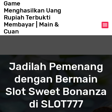
Game
S
k
Menghasilkan Uang
i
Rupiah Terbukti
p
Membayar | Main &
t
o
Cuan
c
o
n
t
e
Jadilah Pemenang
n
t
dengan Bermain
Slot Sweet Bonanza
di SLOT777