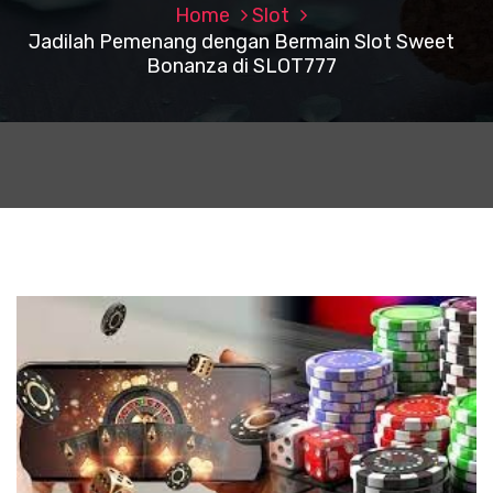
Home
Slot
Jadilah Pemenang dengan Bermain Slot Sweet
Bonanza di SLOT777