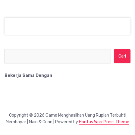
Cari untuk:
Bekerja Sama Dengan
Copyright © 2026 Game Menghasilkan Uang Rupiah Terbukti
Membayar | Main & Cuan | Powered by
Hantus WordPress Theme