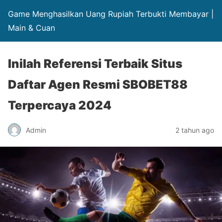
Game Menghasilkan Uang Rupiah Terbukti Membayar |
Main & Cuan
Inilah Referensi Terbaik Situs
Daftar Agen Resmi SBOBET88
Terpercaya 2024
Admin
2 tahun ago