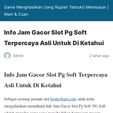
Game Menghasilkan Uang Rupiah Terbukti Membayar |
Main & Cuan
Info Jam Gacor Slot Pg Soft
Terpercaya Asli Untuk Di Ketahui
Admin
2 tahun ago
Info Jam Gacor Slot Pg Soft Terpercaya
Asli Untuk Di Ketahui
Sebagai seorang pemain slot
foottechspa.com
, anda tentu
mengidamkan memahami Info Jam Gacor Slot Pg Soft. PG Soft
adalah provider game yang menghadirkan bermacam macam