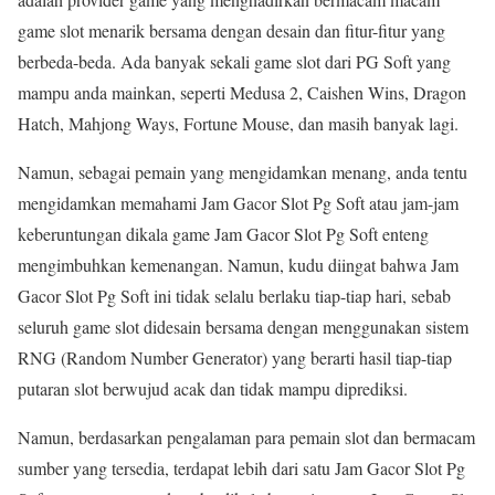
game slot menarik bersama dengan desain dan fitur-fitur yang
berbeda-beda. Ada banyak sekali game slot dari PG Soft yang
mampu anda mainkan, seperti Medusa 2, Caishen Wins, Dragon
Hatch, Mahjong Ways, Fortune Mouse, dan masih banyak lagi.
Namun, sebagai pemain yang mengidamkan menang, anda tentu
mengidamkan memahami Jam Gacor Slot Pg Soft atau jam-jam
keberuntungan dikala game Jam Gacor Slot Pg Soft enteng
mengimbuhkan kemenangan. Namun, kudu diingat bahwa Jam
Gacor Slot Pg Soft ini tidak selalu berlaku tiap-tiap hari, sebab
seluruh game slot didesain bersama dengan menggunakan sistem
RNG (Random Number Generator) yang berarti hasil tiap-tiap
putaran slot berwujud acak dan tidak mampu diprediksi.
Namun, berdasarkan pengalaman para pemain slot dan bermacam
sumber yang tersedia, terdapat lebih dari satu Jam Gacor Slot Pg