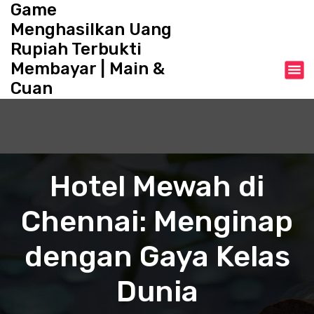
Game
S
k
Menghasilkan Uang
i
Rupiah Terbukti
p
Membayar | Main &
t
o
Cuan
c
o
n
t
e
Hotel Mewah di
n
t
Chennai: Menginap
dengan Gaya Kelas
Dunia