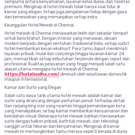
sempurna antara kenyamanan, layanan kelas dunia, dan fasilitas
premium. Menginap di hotel mewah tidak hanya soal tidur di
kamar yang elegan, tetapi juga pengalaman hidup dengan gaya
dan kemewahan yang memanjakan setiap indra.
Keunggulan Hotel Mewah di Chennai
Hotel mewah di Chennai menawarkan lebih dari sekadar tempat
untuk beristirahat. Dengan interior yang menawan, desain
modern berpadu dengan sentuhan tradisional India, setiap sudut
hotel memberikan kesan eksklusif. Para tamu dapat menikmati
layanan pribadi, mulai dari concierge hingga layanan kamar 24
jam, memastikan setiap kebutuhan terpenuhi dengan cepat dan
profesional. Kualitas pelayanan yang tinggi menjadi salah satu
alasan utama mengapa hotel mewah di Chennai
https://hotelsudha.com/
diminati oleh wisatawan domestik
maupun internasional.
Kamar dan Suite yang Elegan
Salah satu daya tarik utama hotel mewah adalah kamar dan
suite yang dirancang dengan perhatian penuh terhadap detail.
Dari ranjang king size yang nyaman hingga pemandangan kota
yang menakjubkan, setiap kamar memberikan kenyamanan dan
keindahan visual. Beberapa hotel mewah bahkan menawarkan
suite dengan balkon pribadi, bathtub mewah, dan teknologi
canggih untuk hiburan dan kenyamanan. Menginap di kamar
mewah ini memungkinkan tamu merasa seperti berada di dunia