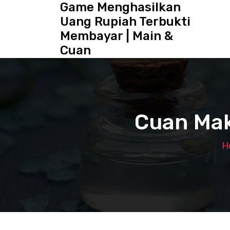
Game Menghasilkan
S
k
Uang Rupiah Terbukti
i
Membayar | Main &
p
Cuan
t
o
c
o
n
t
Cuan Maks
e
n
t
H