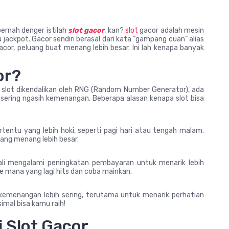
pernah denger istilah
slot gacor
, kan?
slot
gacor adalah mesin
 jackpot. Gacor sendiri berasal dari kata “gampang cuan” alias
cor, peluang buat menang lebih besar. Ini lah kenapa banyak
or?
 slot dikendalikan oleh RNG (Random Number Generator), ada
h sering ngasih kemenangan. Beberapa alasan kenapa slot bisa
tentu yang lebih hoki, seperti pagi hari atau tengah malam.
uang menang lebih besar.
ali mengalami peningkatan pembayaran untuk menarik lebih
e mana yang lagi hits dan coba mainkan.
kemenangan lebih sering, terutama untuk menarik perhatian
imal bisa kamu raih!
 Slot Gacor