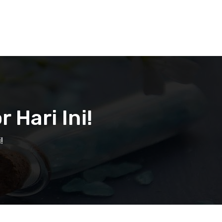
 Hari Ini!
!