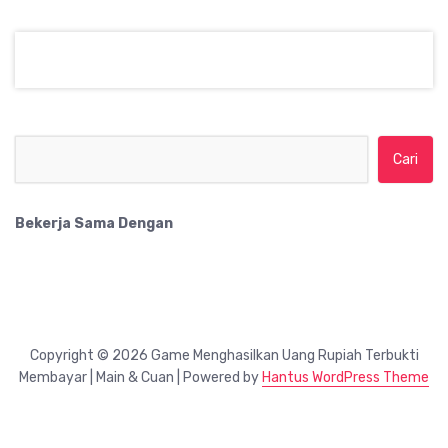
Cari untuk:
Bekerja Sama Dengan
Copyright © 2026 Game Menghasilkan Uang Rupiah Terbukti
Membayar | Main & Cuan | Powered by
Hantus WordPress Theme