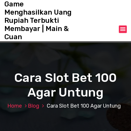
Game
S
k
Menghasilkan Uang
i
Rupiah Terbukti
p
Membayar | Main &
t
o
Cuan
c
o
n
t
e
Cara Slot Bet 100
n
t
Agar Untung
Home
Blog
Cara Slot Bet 100 Agar Untung