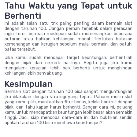
Tahu Waktu yang Tepat untuk
Berhenti
Ini adalah salah satu trik paling penting dalam bermain slot
dengan taruhan 100. Jangan pernah terjebak dalam perasaan
ingin terus bermain meskipun sudah memenangkan beberapa
putaran atau bahkan kehilangan modal. Tentukan batasan
kemenangan dan kerugian sebelum mulai bermain, dan patuhi
batas tersebut.
Jika kamu sudah mencapai target keuntungan, berhentilah
dengan bijak dan nikmati hasilnya. Begitu juga jika kamu
mengalami kerugian, lebih baik berhenti untuk menghindari
kehilangan lebih banyak uang.
Kesimpulan
Bermain slot dengan taruhan 100 bisa sangat menguntungkan
jika dilakukan dengan strategi yang tepat. Pahami mesin slot
yang kamu pilih, manfaatkan fitur bonus, kelola bankroll dengan
bijak, dan tahu kapan harus berhenti. Dengan cara ini, peluang
kamu untuk mendapatkan keuntungan lebih besar akan semakin
tinggi. Jadi, siap mencoba cara-cara ini dan buktikan sendiri
apakah taruhan 100 bisa membawa keuntungan?