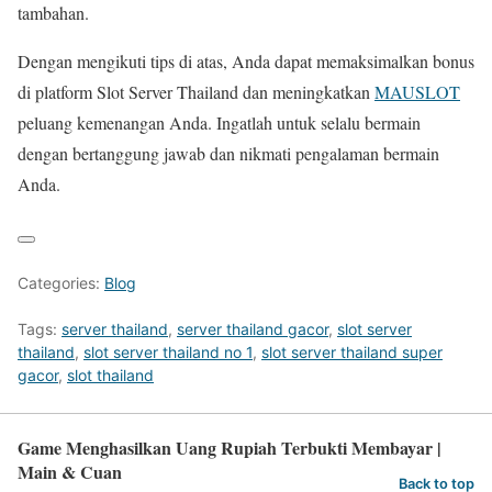
tambahan.
Dengan mengikuti tips di atas, Anda dapat memaksimalkan bonus
di platform Slot Server Thailand dan meningkatkan
MAUSLOT
peluang kemenangan Anda. Ingatlah untuk selalu bermain
dengan bertanggung jawab dan nikmati pengalaman bermain
Anda.
Categories:
Blog
Tags:
server thailand
,
server thailand gacor
,
slot server
thailand
,
slot server thailand no 1
,
slot server thailand super
gacor
,
slot thailand
Game Menghasilkan Uang Rupiah Terbukti Membayar |
Main & Cuan
Back to top