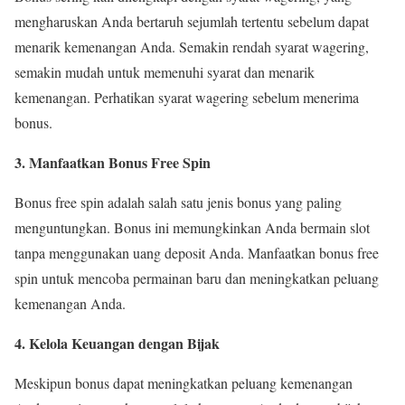
mengharuskan Anda bertaruh sejumlah tertentu sebelum dapat
menarik kemenangan Anda. Semakin rendah syarat wagering,
semakin mudah untuk memenuhi syarat dan menarik
kemenangan. Perhatikan syarat wagering sebelum menerima
bonus.
3. Manfaatkan Bonus Free Spin
Bonus free spin adalah salah satu jenis bonus yang paling
menguntungkan. Bonus ini memungkinkan Anda bermain slot
tanpa menggunakan uang deposit Anda. Manfaatkan bonus free
spin untuk mencoba permainan baru dan meningkatkan peluang
kemenangan Anda.
4. Kelola Keuangan dengan Bijak
Meskipun bonus dapat meningkatkan peluang kemenangan