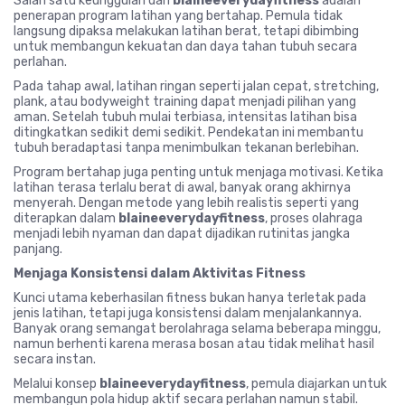
Salah satu keunggulan dari
blaineeverydayfitness
adalah
penerapan program latihan yang bertahap. Pemula tidak
langsung dipaksa melakukan latihan berat, tetapi dibimbing
untuk membangun kekuatan dan daya tahan tubuh secara
perlahan.
Pada tahap awal, latihan ringan seperti jalan cepat, stretching,
plank, atau bodyweight training dapat menjadi pilihan yang
aman. Setelah tubuh mulai terbiasa, intensitas latihan bisa
ditingkatkan sedikit demi sedikit. Pendekatan ini membantu
tubuh beradaptasi tanpa menimbulkan tekanan berlebihan.
Program bertahap juga penting untuk menjaga motivasi. Ketika
latihan terasa terlalu berat di awal, banyak orang akhirnya
menyerah. Dengan metode yang lebih realistis seperti yang
diterapkan dalam
blaineeverydayfitness
, proses olahraga
menjadi lebih nyaman dan dapat dijadikan rutinitas jangka
panjang.
Menjaga Konsistensi dalam Aktivitas Fitness
Kunci utama keberhasilan fitness bukan hanya terletak pada
jenis latihan, tetapi juga konsistensi dalam menjalankannya.
Banyak orang semangat berolahraga selama beberapa minggu,
namun berhenti karena merasa bosan atau tidak melihat hasil
secara instan.
Melalui konsep
blaineeverydayfitness
, pemula diajarkan untuk
membangun pola hidup aktif secara perlahan namun stabil.