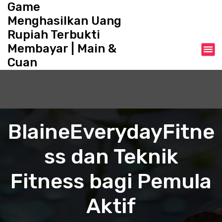
Game
S
k
Menghasilkan Uang
i
Rupiah Terbukti
p
Membayar | Main &
t
o
Cuan
c
o
n
t
e
BlaineEverydayFitne
n
t
ss dan Teknik
Fitness bagi Pemula
Aktif