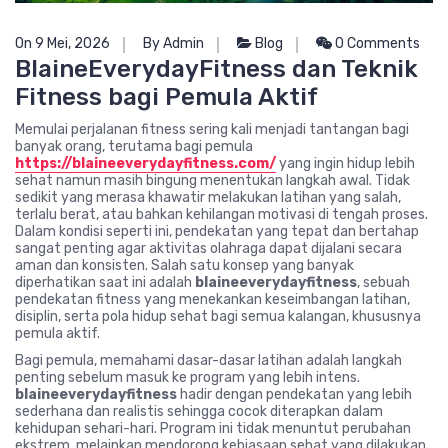
On 9 Mei, 2026
By Admin
Blog
0 Comments
BlaineEverydayFitness dan Teknik
Fitness bagi Pemula Aktif
Memulai perjalanan fitness sering kali menjadi tantangan bagi
banyak orang, terutama bagi pemula
https://blaineeverydayfitness.com/
yang ingin hidup lebih
sehat namun masih bingung menentukan langkah awal. Tidak
sedikit yang merasa khawatir melakukan latihan yang salah,
terlalu berat, atau bahkan kehilangan motivasi di tengah proses.
Dalam kondisi seperti ini, pendekatan yang tepat dan bertahap
sangat penting agar aktivitas olahraga dapat dijalani secara
aman dan konsisten. Salah satu konsep yang banyak
diperhatikan saat ini adalah
blaineeverydayfitness
, sebuah
pendekatan fitness yang menekankan keseimbangan latihan,
disiplin, serta pola hidup sehat bagi semua kalangan, khususnya
pemula aktif.
Bagi pemula, memahami dasar-dasar latihan adalah langkah
penting sebelum masuk ke program yang lebih intens.
blaineeverydayfitness
hadir dengan pendekatan yang lebih
sederhana dan realistis sehingga cocok diterapkan dalam
kehidupan sehari-hari. Program ini tidak menuntut perubahan
ekstrem, melainkan mendorong kebiasaan sehat yang dilakukan