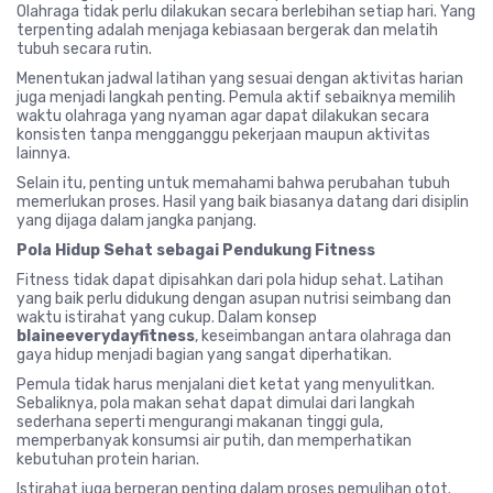
Olahraga tidak perlu dilakukan secara berlebihan setiap hari. Yang
terpenting adalah menjaga kebiasaan bergerak dan melatih
tubuh secara rutin.
Menentukan jadwal latihan yang sesuai dengan aktivitas harian
juga menjadi langkah penting. Pemula aktif sebaiknya memilih
waktu olahraga yang nyaman agar dapat dilakukan secara
konsisten tanpa mengganggu pekerjaan maupun aktivitas
lainnya.
Selain itu, penting untuk memahami bahwa perubahan tubuh
memerlukan proses. Hasil yang baik biasanya datang dari disiplin
yang dijaga dalam jangka panjang.
Pola Hidup Sehat sebagai Pendukung Fitness
Fitness tidak dapat dipisahkan dari pola hidup sehat. Latihan
yang baik perlu didukung dengan asupan nutrisi seimbang dan
waktu istirahat yang cukup. Dalam konsep
blaineeverydayfitness
, keseimbangan antara olahraga dan
gaya hidup menjadi bagian yang sangat diperhatikan.
Pemula tidak harus menjalani diet ketat yang menyulitkan.
Sebaliknya, pola makan sehat dapat dimulai dari langkah
sederhana seperti mengurangi makanan tinggi gula,
memperbanyak konsumsi air putih, dan memperhatikan
kebutuhan protein harian.
Istirahat juga berperan penting dalam proses pemulihan otot.