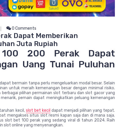
0 Comments
Perak Dapat Memberikan
uhan Juta Rupiah
 100 200 Perak Dapat
gan Uang Tunai Puluhan
dapat bermain tanpa perlu mengeluarkan modal besar. Selain
inan untuk meraih kemenangan besar dengan minimal risiko.
n berbagai pilihan permainan slot terbaru dan slot gacor yang
s menarik, pemain dapat meningkatkan peluang kemenangan
aruhan kecil,
slot bet kecil
dapat menjadi pilihan yang tepat.
pat mengakses situs slot resmi kapan saja dan di mana saja.
s slot bet 100 perak yang sedang viral di tahun 2024. Raih
n slot online yang menyenangkan.