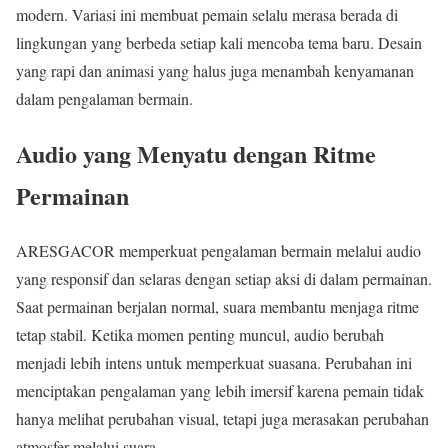
modern. Variasi ini membuat pemain selalu merasa berada di
lingkungan yang berbeda setiap kali mencoba tema baru. Desain
yang rapi dan animasi yang halus juga menambah kenyamanan
dalam pengalaman bermain.
Audio yang Menyatu dengan Ritme
Permainan
ARESGACOR memperkuat pengalaman bermain melalui audio
yang responsif dan selaras dengan setiap aksi di dalam permainan.
Saat permainan berjalan normal, suara membantu menjaga ritme
tetap stabil. Ketika momen penting muncul, audio berubah
menjadi lebih intens untuk memperkuat suasana. Perubahan ini
menciptakan pengalaman yang lebih imersif karena pemain tidak
hanya melihat perubahan visual, tetapi juga merasakan perubahan
atmosfer melalui suara.