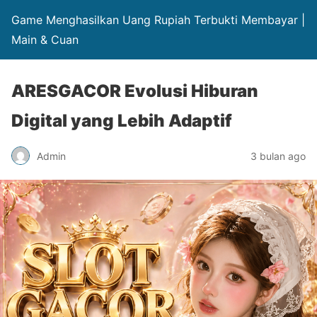
Game Menghasilkan Uang Rupiah Terbukti Membayar |
Main & Cuan
ARESGACOR Evolusi Hiburan
Digital yang Lebih Adaptif
Admin
3 bulan ago