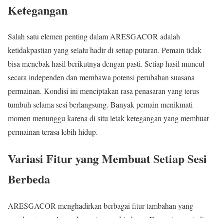
Ketegangan
Salah satu elemen penting dalam ARESGACOR adalah
ketidakpastian yang selalu hadir di setiap putaran. Pemain tidak
bisa menebak hasil berikutnya dengan pasti. Setiap hasil muncul
secara independen dan membawa potensi perubahan suasana
permainan. Kondisi ini menciptakan rasa penasaran yang terus
tumbuh selama sesi berlangsung. Banyak pemain menikmati
momen menunggu karena di situ letak ketegangan yang membuat
permainan terasa lebih hidup.
Variasi Fitur yang Membuat Setiap Sesi
Berbeda
ARESGACOR menghadirkan berbagai fitur tambahan yang