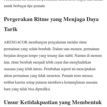
untuk berbagai tipe pemain.
Pergerakan Ritme yang Menjaga Daya
Tarik
ARESGACOR membangun pengalaman melalui ritme
permainan yang selalu berubah. Dalam satu momen, permainan
berjalan dengan tempo yang tenang dan stabil. Namun di momen
lain, ritme berubah menjadi lebih cepat dan menghadirkan
suasana yang lebih intens. Perubahan seperti ini menciptakan
aliran permainan yang tidak monoton. Pemain terus merasa
terlibat karena setiap putaran membawa kemungkinan suasana
baru yang tidak bisa diprediksi.
Unsur Ketidakpastian yang Membentuk