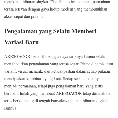
menikmati hiburan singkat. Fleksibilitas ini membuat permainan
terasa relevan dengan gaya hidup modern yang membutuhkan
akses cepat dan praktis.
Pengalaman yang Selalu Memberi
Variasi Baru
ARESGACOR berhasil menjaga daya tariknya karena selalu
menghadirkan pengalaman yang terasa segar. Ritme dinamis, fitur
variatif, visual menarik, dan ketidakpastian dalam setiap putaran
menciptakan kombinasi yang kuat. Setiap sesi tidak hanya
menjadi permainan, tetapi juga pengalaman baru yang terus
berubah. Inilah yang membuat ARESGACOR tetap diminati dan
terus berkembang di tengah banyaknya pilihan hiburan digital
lainnya.