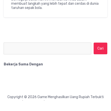
membuat langkah yang lebih tepat dan cerdas di dunia
taruhan sepak bola.
Cari untuk:
Bekerja Sama Dengan
Copyright © 2026 Game Menghasilkan Uang Rupiah Terbukti
Membayar | Main & Cuan | Powered by
Hantus WordPress Theme