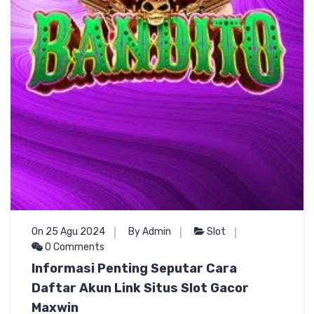
On 25 Agu 2024
By Admin
Slot
0 Comments
Informasi Penting Seputar Cara
Daftar Akun Link Situs Slot Gacor
Maxwin