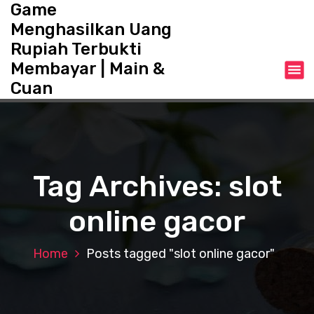
Game
S
k
Menghasilkan Uang
i
Rupiah Terbukti
p
Membayar | Main &
t
o
Cuan
c
o
n
t
e
Tag Archives: slot
n
t
online gacor
Home
Posts tagged "slot online gacor"