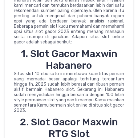
menurut lebih dari satu analisis masuk akal. Misalkan
kami mencari dan temukan berdasarkan lebih dari satu
rekomendasi sumber paling dipercaya. Oleh karena itu
penting untuk mengenal dan pahami banyak ragam
opsi yang ada berdasar banyak analisis rasional.
Beberapa pemain slot kudu memahami dan memahami
opsi situs slot gacor 2023 enteng menang manapun
serta mampu di gunakan. Adapun situs slot online
gacor adalah sebagai berikut:
1. Slot Gacor Maxwin
Habanero
Situs slot 10 ribu satu ini membawa kuantitas pemain
yang memadai besar apalagi terhitung tercantum
hingga th. 2023 sudah lebih berasal dari ribuan pemain
aktif bermain Habanero slot. Sekarang ini Habanero
sudah menyediakan hingga bersama dengan 100 lebih
style permainan slot yang nanti mampu Kamu mainkan
sementara Kamu bermain slot online di situs slot gacor
2023.
2. Slot Gacor Maxwin
RTG Slot