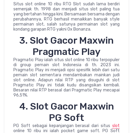
Situs slot online 10 ribu RTG Slot sudah lama berdiri
semenjak th. 1998 dan menjadi situs slot paling tua
yang bertahan hingga kini. Bersamaan bersama dengan
perubahannya, RTG berhasil menaikkan banyak style
permainan slot, salah satunya permainan slot yang
kondang garapan RTG yakni Ox Bonanza.
3. Slot Gacor Maxwin
Pragmatic Play
Pragmatic Play ialah situs slot online 10 ribu terpopuler
di group pemain slot Indonesia di th. 2023 ini.
Pragmatic Play ini menjadi opsi spesifik lebih dari satu
pemain slot sementara mendambakan mainkan judi
slot online. Adapun nilai RTP yang disuguhi di slot
Pragmatic Play ini tidak kudu disangsikan kembali.
Besaran nilai RTP berasal dari Pragmatic Play mecapai
96,51%.
4. Slot Gacor Maxwin
PG Soft
PG Soft sebagai kepanjangan berasal dari situs
slot
online 10 ribu ini ialah pocket game soft. PG Soft