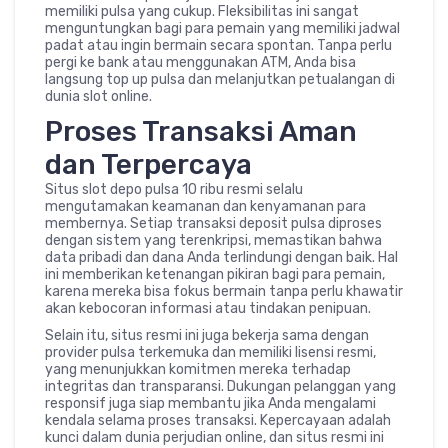
memiliki pulsa yang cukup. Fleksibilitas ini sangat
menguntungkan bagi para pemain yang memiliki jadwal
padat atau ingin bermain secara spontan. Tanpa perlu
pergi ke bank atau menggunakan ATM, Anda bisa
langsung top up pulsa dan melanjutkan petualangan di
dunia slot online.
Proses Transaksi Aman
dan Terpercaya
Situs slot depo pulsa 10 ribu resmi selalu
mengutamakan keamanan dan kenyamanan para
membernya. Setiap transaksi deposit pulsa diproses
dengan sistem yang terenkripsi, memastikan bahwa
data pribadi dan dana Anda terlindungi dengan baik. Hal
ini memberikan ketenangan pikiran bagi para pemain,
karena mereka bisa fokus bermain tanpa perlu khawatir
akan kebocoran informasi atau tindakan penipuan.
Selain itu, situs resmi ini juga bekerja sama dengan
provider pulsa terkemuka dan memiliki lisensi resmi,
yang menunjukkan komitmen mereka terhadap
integritas dan transparansi. Dukungan pelanggan yang
responsif juga siap membantu jika Anda mengalami
kendala selama proses transaksi. Kepercayaan adalah
kunci dalam dunia perjudian online, dan situs resmi ini