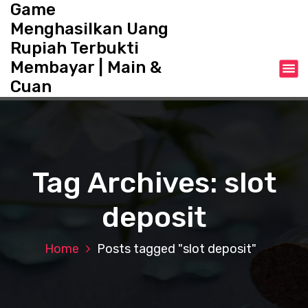
Game
S
k
Menghasilkan Uang
i
Rupiah Terbukti
p
Membayar | Main &
t
o
Cuan
c
o
n
t
e
Tag Archives: slot
n
t
deposit
Home
Posts tagged "slot deposit"