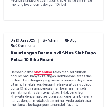
kecil bisa langsung cuan. Jadi, siap-siap rasain sensasi
menang besar cuma dengan 10 ribu!
On 10 Jun 2025
By Admin
Blog
0 Comments
Keuntungan Bermain di Situs Slot Depo
Pulsa 10 Ribu Resmi
Bermain game
slot online
telah menjadi hiburan
populer bagi banyak kalangan. Kemudahan akses dan
potensi keuntungan yang menarik menjadi daya tarik
utama. Terlebih lagi, dengan hadirnya situs slot depo
pulsa 10 ribu resmi, pengalaman bermain menjadi
semakin praktis dan terjangkau. Tidak perlu lagi
khawatir dengan proses transaksi yang rumit, karena
hanya dengan modal pulsa minimal, Anda sudah bisa
menikmati berbagai permainan slot favorit.