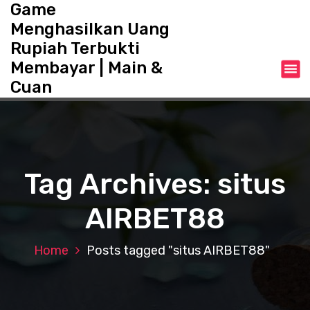
Game
S
k
Menghasilkan Uang
i
Rupiah Terbukti
p
Membayar | Main &
t
o
Cuan
c
o
n
t
e
Tag Archives: situs
n
t
AIRBET88
Home
Posts tagged "situs AIRBET88"