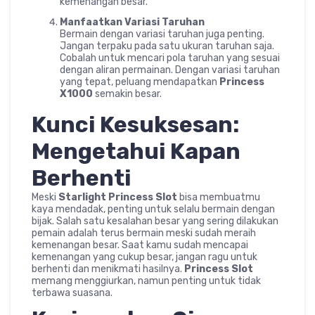
kemenangan besar.
Manfaatkan Variasi Taruhan
Bermain dengan variasi taruhan juga penting.
Jangan terpaku pada satu ukuran taruhan saja.
Cobalah untuk mencari pola taruhan yang sesuai
dengan aliran permainan. Dengan variasi taruhan
yang tepat, peluang mendapatkan
Princess
X1000
semakin besar.
Kunci Kesuksesan:
Mengetahui Kapan
Berhenti
Meski
Starlight Princess Slot
bisa membuatmu
kaya mendadak, penting untuk selalu bermain dengan
bijak. Salah satu kesalahan besar yang sering dilakukan
pemain adalah terus bermain meski sudah meraih
kemenangan besar. Saat kamu sudah mencapai
kemenangan yang cukup besar, jangan ragu untuk
berhenti dan menikmati hasilnya.
Princess Slot
memang menggiurkan, namun penting untuk tidak
terbawa suasana.