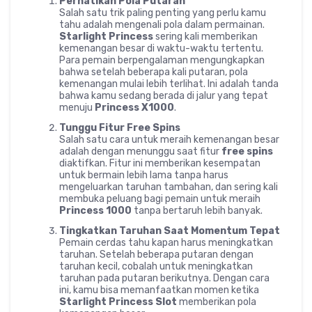
Perhatikan Pola Putaran
Salah satu trik paling penting yang perlu kamu
tahu adalah mengenali pola dalam permainan.
Starlight Princess
sering kali memberikan
kemenangan besar di waktu-waktu tertentu.
Para pemain berpengalaman mengungkapkan
bahwa setelah beberapa kali putaran, pola
kemenangan mulai lebih terlihat. Ini adalah tanda
bahwa kamu sedang berada di jalur yang tepat
menuju
Princess X1000
.
Tunggu Fitur Free Spins
Salah satu cara untuk meraih kemenangan besar
adalah dengan menunggu saat fitur
free spins
diaktifkan. Fitur ini memberikan kesempatan
untuk bermain lebih lama tanpa harus
mengeluarkan taruhan tambahan, dan sering kali
membuka peluang bagi pemain untuk meraih
Princess 1000
tanpa bertaruh lebih banyak.
Tingkatkan Taruhan Saat Momentum Tepat
Pemain cerdas tahu kapan harus meningkatkan
taruhan. Setelah beberapa putaran dengan
taruhan kecil, cobalah untuk meningkatkan
taruhan pada putaran berikutnya. Dengan cara
ini, kamu bisa memanfaatkan momen ketika
Starlight Princess Slot
memberikan pola