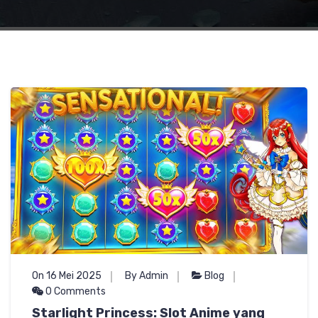
On 16 Mei 2025
By Admin
Blog
0 Comments
Starlight Princess: Slot Anime yang