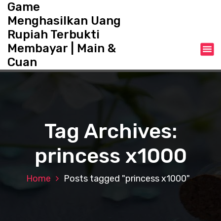
Game
S
k
Menghasilkan Uang
i
Rupiah Terbukti
p
Membayar | Main &
t
o
Cuan
c
o
n
t
e
Tag Archives:
n
t
princess x1000
Home
Posts tagged "princess x1000"