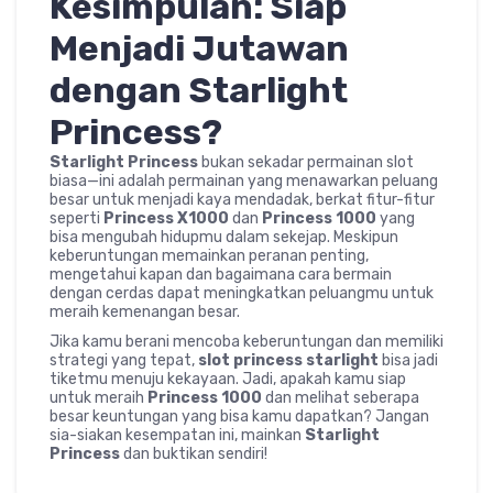
Kesimpulan: Siap
Menjadi Jutawan
dengan Starlight
Princess?
Starlight Princess
bukan sekadar permainan slot
biasa—ini adalah permainan yang menawarkan peluang
besar untuk menjadi kaya mendadak, berkat fitur-fitur
seperti
Princess X1000
dan
Princess 1000
yang
bisa mengubah hidupmu dalam sekejap. Meskipun
keberuntungan memainkan peranan penting,
mengetahui kapan dan bagaimana cara bermain
dengan cerdas dapat meningkatkan peluangmu untuk
meraih kemenangan besar.
Jika kamu berani mencoba keberuntungan dan memiliki
strategi yang tepat,
slot princess starlight
bisa jadi
tiketmu menuju kekayaan. Jadi, apakah kamu siap
untuk meraih
Princess 1000
dan melihat seberapa
besar keuntungan yang bisa kamu dapatkan? Jangan
sia-siakan kesempatan ini, mainkan
Starlight
Princess
dan buktikan sendiri!