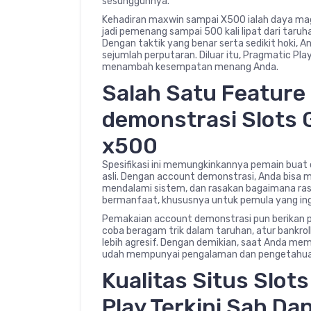
sesungguhnya.
Kehadiran maxwin sampai X500 ialah daya ma
jadi pemenang sampai 500 kali lipat dari taruh
Dengan taktik yang benar serta sedikit hoki
sejumlah perputaran. Diluar itu, Pragmatic P
menambah kesempatan menang Anda.
Salah Satu Feature
demonstrasi Slots G
x500
Spesifikasi ini memungkinkannya pemain bua
asli. Dengan account demonstrasi, Anda bisa
mendalami sistem, dan rasakan bagaimana ra
bermanfaat, khususnya untuk pemula yang ing
Pemakaian account demonstrasi pun berikan p
coba beragam trik dalam taruhan, atur bankro
lebih agresif. Dengan demikian, saat Anda me
udah mempunyai pengalaman dan pengetahuan 
Kualitas Situs Slo
Play Terkini Sah Da