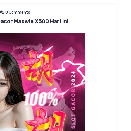
0 Comments
acor Maxwin X500 Hari Ini