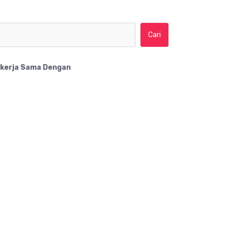
Cari untuk:
kerja Sama Dengan