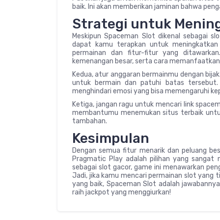
baik. Ini akan memberikan jaminan bahwa pe
Strategi untuk Menin
Meskipun Spaceman Slot dikenal sebagai s
dapat kamu terapkan untuk meningkatkan 
permainan dan fitur-fitur yang ditawark
kemenangan besar, serta cara memanfaatkan 
Kedua, atur anggaran bermainmu dengan bija
untuk bermain dan patuhi batas tersebut
menghindari emosi yang bisa memengaruhi k
Ketiga, jangan ragu untuk mencari link spacema
membantumu menemukan situs terbaik untu
tambahan.
Kesimpulan
Dengan semua fitur menarik dan peluang bes
Pragmatic Play adalah pilihan yang sangat
sebagai slot gacor, game ini menawarkan pe
Jadi, jika kamu mencari permainan slot yang 
yang baik, Spaceman Slot adalah jawabannya! 
raih jackpot yang menggiurkan!