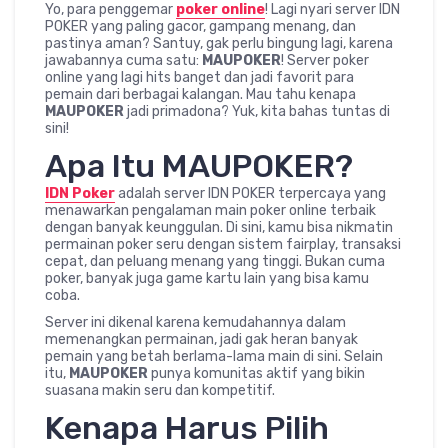
Yo, para penggemar
poker online
! Lagi nyari server IDN
POKER yang paling gacor, gampang menang, dan
pastinya aman? Santuy, gak perlu bingung lagi, karena
jawabannya cuma satu:
MAUPOKER
! Server poker
online yang lagi hits banget dan jadi favorit para
pemain dari berbagai kalangan. Mau tahu kenapa
MAUPOKER
jadi primadona? Yuk, kita bahas tuntas di
sini!
Apa Itu MAUPOKER?
IDN Poker
adalah server IDN POKER terpercaya yang
menawarkan pengalaman main poker online terbaik
dengan banyak keunggulan. Di sini, kamu bisa nikmatin
permainan poker seru dengan sistem fairplay, transaksi
cepat, dan peluang menang yang tinggi. Bukan cuma
poker, banyak juga game kartu lain yang bisa kamu
coba.
Server ini dikenal karena kemudahannya dalam
memenangkan permainan, jadi gak heran banyak
pemain yang betah berlama-lama main di sini. Selain
itu,
MAUPOKER
punya komunitas aktif yang bikin
suasana makin seru dan kompetitif.
Kenapa Harus Pilih