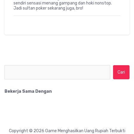
sendiri sensasi menang gampang dan hoki nonstop.
Jadi sultan poker sekarang juga, bro!
Cari untuk:
Bekerja Sama Dengan
Copyright © 2026 Game Menghasilkan Uang Rupiah Terbukti