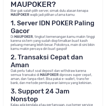
MAUPOKER?
Biar gak salah pilih server, simak dulu alasan kenapa
MAUPOKER
wajib jadi pilihan utama kamu:
1. Server IDN POKER Paling
Gacor
Di
MAUPOKER
, tingkat kemenangan kamu makin tinggi
karena sistem yang sudah dioptimalkan buat kasih
peluang menang lebih besar. Pokoknya, main di sini bikin
kamu makin percaya diri buat gaspol!
2. Transaksi Cepat dan
Aman
Gak perlu takut soal deposit dan withdraw karena
semua transaksi di
MAUPOKER
diproses super cepat,
aman, dan tanpa ribet. Bisa pakai e-wallet, transfer
bank, dan metode pembayaran lainnya yang kekinian.
3. Support 24 Jam
Nonstop
Kalau ada kendala atau pertanyaan, customer service