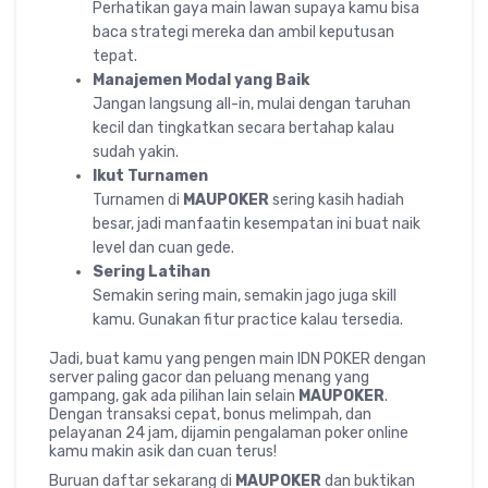
Perhatikan gaya main lawan supaya kamu bisa
baca strategi mereka dan ambil keputusan
tepat.
Manajemen Modal yang Baik
Jangan langsung all-in, mulai dengan taruhan
kecil dan tingkatkan secara bertahap kalau
sudah yakin.
Ikut Turnamen
Turnamen di
MAUPOKER
sering kasih hadiah
besar, jadi manfaatin kesempatan ini buat naik
level dan cuan gede.
Sering Latihan
Semakin sering main, semakin jago juga skill
kamu. Gunakan fitur practice kalau tersedia.
Jadi, buat kamu yang pengen main IDN POKER dengan
server paling gacor dan peluang menang yang
gampang, gak ada pilihan lain selain
MAUPOKER
.
Dengan transaksi cepat, bonus melimpah, dan
pelayanan 24 jam, dijamin pengalaman poker online
kamu makin asik dan cuan terus!
Buruan daftar sekarang di
MAUPOKER
dan buktikan