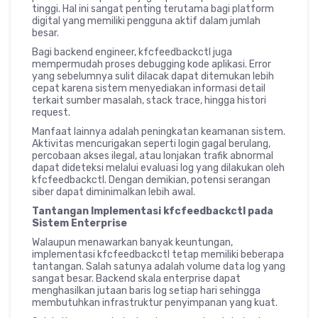
tinggi. Hal ini sangat penting terutama bagi platform
digital yang memiliki pengguna aktif dalam jumlah
besar.
Bagi backend engineer, kfcfeedbackctl juga
mempermudah proses debugging kode aplikasi. Error
yang sebelumnya sulit dilacak dapat ditemukan lebih
cepat karena sistem menyediakan informasi detail
terkait sumber masalah, stack trace, hingga histori
request.
Manfaat lainnya adalah peningkatan keamanan sistem.
Aktivitas mencurigakan seperti login gagal berulang,
percobaan akses ilegal, atau lonjakan trafik abnormal
dapat dideteksi melalui evaluasi log yang dilakukan oleh
kfcfeedbackctl. Dengan demikian, potensi serangan
siber dapat diminimalkan lebih awal.
Tantangan Implementasi kfcfeedbackctl pada
Sistem Enterprise
Walaupun menawarkan banyak keuntungan,
implementasi kfcfeedbackctl tetap memiliki beberapa
tantangan. Salah satunya adalah volume data log yang
sangat besar. Backend skala enterprise dapat
menghasilkan jutaan baris log setiap hari sehingga
membutuhkan infrastruktur penyimpanan yang kuat.