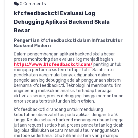
0 Comments
kfcfeedbackctl Evaluasi Log
Debugging Aplikasi Backend Skala
Besar
Pengertian kfcfeedbackctl dalam Infrastruktur
Backend Modern
Dalam pengembangan aplikasi backend skala besar,
proses monitoring dan evaluasi log menjadi bagian
https://www.kfcfeedbackctl.com/
penting untuk
menjaga performa sistem tetap stabil. Salah satu
pendekatan yang mulai banyak digunakan dalam
pengelolaan log debugging adalah penggunaan sistem
bernama kfcfeedbackctl. Teknologi ini membantu tim
engineering melakukan analisis terhadap berbagai
aktivitas server, proses debugging, hingga pemantauan
error secara terstruktur dan lebih efisien.
kfcfeedbackctl dirancang untuk mendukung
kebutuhan observabilitas pada aplikasi dengan trafik
tinggi. Ketika sebuah backend menangani ribuan hingga
jutaan request setiap hari, proses pencatatan log tidak
lagi bisa dilakukan secara manual atau menggunakan
metode sederhana. Dibutuhkan sistem yang mampu