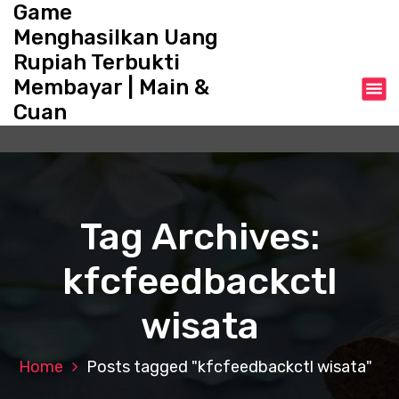
Game
S
k
Menghasilkan Uang
i
Rupiah Terbukti
p
Membayar | Main &
t
o
Cuan
c
o
n
t
e
Tag Archives:
n
t
kfcfeedbackctl
wisata
Home
Posts tagged "kfcfeedbackctl wisata"