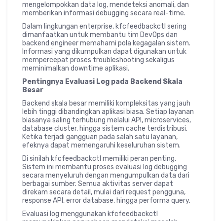
mengelompokkan data log, mendeteksi anomali, dan
memberikan informasi debugging secara real-time.
Dalam lingkungan enterprise, kfcfeedbackctl sering
dimanfaatkan untuk membantu tim DevOps dan
backend engineer memahami pola kegagalan sistem.
Informasi yang dikumpulkan dapat digunakan untuk
mempercepat proses troubleshooting sekaligus
meminimalkan downtime aplikasi.
Pentingnya Evaluasi Log pada Backend Skala
Besar
Backend skala besar memiliki kompleksitas yang jauh
lebih tinggi dibandingkan aplikasi biasa. Setiap layanan
biasanya saling terhubung melalui API, microservices,
database cluster, hingga sistem cache terdistribusi.
Ketika terjadi gangguan pada salah satu layanan,
efeknya dapat memengaruhi keseluruhan sistem.
Di sinilah kfcfeedbackctl memiliki peran penting.
Sistem ini membantu proses evaluasi log debugging
secara menyeluruh dengan mengumpulkan data dari
berbagai sumber. Semua aktivitas server dapat
direkam secara detail, mulai dari request pengguna,
response API, error database, hingga performa query.
Evaluasi log menggunakan kfcfeedbackctl