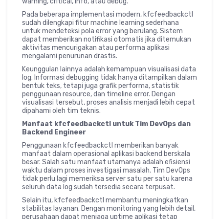
warning, critical, info, atau debug.
Pada beberapa implementasi modern, kfcfeedbackctl
sudah dilengkapi fitur machine learning sederhana
untuk mendeteksi pola error yang berulang. Sistem
dapat memberikan notifikasi otomatis jika ditemukan
aktivitas mencurigakan atau performa aplikasi
mengalami penurunan drastis.
Keunggulan lainnya adalah kemampuan visualisasi data
log. Informasi debugging tidak hanya ditampilkan dalam
bentuk teks, tetapi juga grafik performa, statistik
penggunaan resource, dan timeline error. Dengan
visualisasi tersebut, proses analisis menjadi lebih cepat
dipahami oleh tim teknis.
Manfaat kfcfeedbackctl untuk Tim DevOps dan
Backend Engineer
Penggunaan kfcfeedbackctl memberikan banyak
manfaat dalam operasional aplikasi backend berskala
besar. Salah satu manfaat utamanya adalah efisiensi
waktu dalam proses investigasi masalah. Tim DevOps
tidak perlu lagi memeriksa server satu per satu karena
seluruh data log sudah tersedia secara terpusat.
Selain itu, kfcfeedbackctl membantu meningkatkan
stabilitas layanan. Dengan monitoring yang lebih detail,
perusahaan dapat menjaga uptime aplikasi tetap