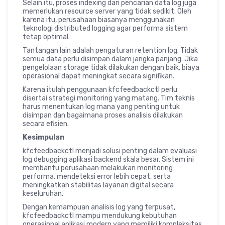
Selain itu, proses indexing dan pencarian data log juga
memerlukan resource server yang tidak sedikit. Oleh
karena itu, perusahaan biasanya menggunakan
teknologi distributed logging agar performa sistem
tetap optimal.
Tantangan lain adalah pengaturan retention log. Tidak
semua data perlu disimpan dalam jangka panjang. Jika
pengelolaan storage tidak dilakukan dengan baik, biaya
operasional dapat meningkat secara signifikan.
Karena itulah penggunaan kfcfeedbackctl perlu
disertai strategi monitoring yang matang. Tim teknis
harus menentukan log mana yang penting untuk
disimpan dan bagaimana proses analisis dilakukan
secara efisien.
Kesimpulan
kfcfeedbackctl menjadi solusi penting dalam evaluasi
log debugging aplikasi backend skala besar. Sistem ini
membantu perusahaan melakukan monitoring
performa, mendeteksi error lebih cepat, serta
meningkatkan stabilitas layanan digital secara
keseluruhan.
Dengan kemampuan analisis log yang terpusat,
kfcfeedbackctl mampu mendukung kebutuhan
operasional aplikasi modern yang memiliki kompleksitas