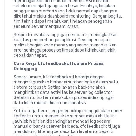
memungkinkan perusahaan mendeteksi masalah
sebelum menjadi gangguan besar. Misalnya, lonjakan
penggunaan memori yang tidak normal dapat segera
diketahui melalui dashboard monitoring. Dengan begitu,
tim teknis dapat melakukan tindakan pencegahan
sebelum server mengalami crash.
Selain itu, evaluasi log juga membantu meningkatkan
kualitas pengembangan aplikasi. Developer dapat
melihat bagian kode mana yang sering menghasilkan
error sehingga proses optimasi dapat dilakukan lebih
cepat dan tepat.
Cara Kerja kfcfeedbackctl dalam Proses
Debugging
Secara umum, kfcfeedbackctl bekerja dengan
mengintegrasikan berbagai sumber log ke dalam satu
sistem terpusat. Setiap layanan backend akan
mengirimkan data aktivitas ke server log collector.
Setelah itu, sistem melakukan proses indexing agar
data lebih mudah dicari dan dianalisis.
Ketika terjadi error, engineer cukup menggunakan query
tertentu untuk menemukan sumber masalah. Hal ini
jauh lebih efisien dibandingkan mencari log secara
manual di banyak server berbeda. kfcfeedbackctl juga
mendukung filtering berdasarkan level error seperti