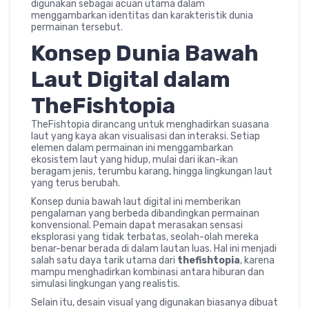
digunakan sebagai acuan utama dalam
menggambarkan identitas dan karakteristik dunia
permainan tersebut.
Konsep Dunia Bawah
Laut Digital dalam
TheFishtopia
TheFishtopia dirancang untuk menghadirkan suasana
laut yang kaya akan visualisasi dan interaksi. Setiap
elemen dalam permainan ini menggambarkan
ekosistem laut yang hidup, mulai dari ikan-ikan
beragam jenis, terumbu karang, hingga lingkungan laut
yang terus berubah.
Konsep dunia bawah laut digital ini memberikan
pengalaman yang berbeda dibandingkan permainan
konvensional. Pemain dapat merasakan sensasi
eksplorasi yang tidak terbatas, seolah-olah mereka
benar-benar berada di dalam lautan luas. Hal ini menjadi
salah satu daya tarik utama dari
thefishtopia
, karena
mampu menghadirkan kombinasi antara hiburan dan
simulasi lingkungan yang realistis.
Selain itu, desain visual yang digunakan biasanya dibuat