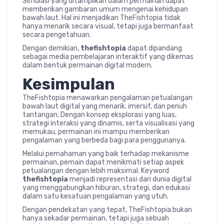
Simulasi yang ditampilkan dalam permainan dapat
memberikan gambaran umum mengenai kehidupan
bawah laut. Hal ini menjadikan TheFishtopia tidak
hanya menarik secara visual, tetapi juga bermanfaat
secara pengetahuan.
Dengan demikian,
thefishtopia
dapat dipandang
sebagai media pembelajaran interaktif yang dikemas
dalam bentuk permainan digital modern.
Kesimpulan
TheFishtopia menawarkan pengalaman petualangan
bawah laut digital yang menarik, imersif, dan penuh
tantangan. Dengan konsep eksplorasi yang luas,
strategi interaksi yang dinamis, serta visualisasi yang
memukau, permainan ini mampu memberikan
pengalaman yang berbeda bagi para penggunanya.
Melalui pemahaman yang baik terhadap mekanisme
permainan, pemain dapat menikmati setiap aspek
petualangan dengan lebih maksimal. Keyword
thefishtopia
menjadi representasi dari dunia digital
yang menggabungkan hiburan, strategi, dan edukasi
dalam satu kesatuan pengalaman yang utuh.
Dengan pendekatan yang tepat, TheFishtopia bukan
hanya sekadar permainan, tetapi juga sebuah