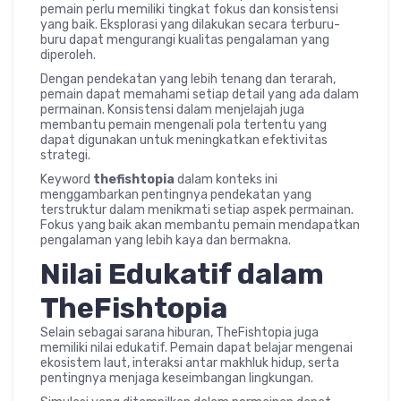
pemain perlu memiliki tingkat fokus dan konsistensi
yang baik. Eksplorasi yang dilakukan secara terburu-
buru dapat mengurangi kualitas pengalaman yang
diperoleh.
Dengan pendekatan yang lebih tenang dan terarah,
pemain dapat memahami setiap detail yang ada dalam
permainan. Konsistensi dalam menjelajah juga
membantu pemain mengenali pola tertentu yang
dapat digunakan untuk meningkatkan efektivitas
strategi.
Keyword
thefishtopia
dalam konteks ini
menggambarkan pentingnya pendekatan yang
terstruktur dalam menikmati setiap aspek permainan.
Fokus yang baik akan membantu pemain mendapatkan
pengalaman yang lebih kaya dan bermakna.
Nilai Edukatif dalam
TheFishtopia
Selain sebagai sarana hiburan, TheFishtopia juga
memiliki nilai edukatif. Pemain dapat belajar mengenai
ekosistem laut, interaksi antar makhluk hidup, serta
pentingnya menjaga keseimbangan lingkungan.