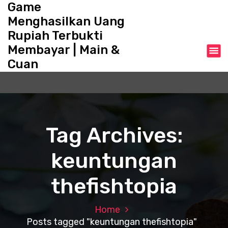
Game
S
k
Menghasilkan Uang
i
Rupiah Terbukti
p
Membayar | Main &
t
o
Cuan
c
o
n
t
e
Tag Archives:
n
t
keuntungan
thefishtopia
Home
Posts tagged "keuntungan thefishtopia"