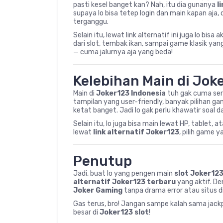
pasti kesel banget kan? Nah, itu dia gunanya
l
supaya lo bisa tetep login dan main kapan aja,
terganggu.
Selain itu, lewat link alternatif ini juga lo bi
dari slot, tembak ikan, sampai game klasik ya
— cuma jalurnya aja yang beda!
Kelebihan Main di Jok
Main di
Joker123 Indonesia
tuh gak cuma seru
tampilan yang user-friendly, banyak pilihan 
ketat banget. Jadi lo gak perlu khawatir soal d
Selain itu, lo juga bisa main lewat HP, tablet
lewat
link alternatif Joker123
, pilih game 
Penutup
Jadi, buat lo yang pengen main
slot Joker12
alternatif Joker123 terbaru
yang aktif. Den
Joker Gaming
tanpa drama error atau situs di
Gas terus, bro! Jangan sampe kalah sama jackpo
besar di
Joker123 slot
!