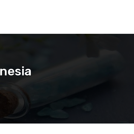
onesia