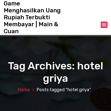
Game
S
k
Menghasilkan Uang
i
Rupiah Terbukti
p
Membayar | Main &
t
o
Cuan
c
o
n
t
e
Tag Archives: hotel
n
t
griya
Home
Posts tagged "hotel griya"