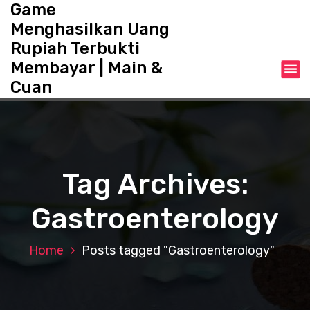
Game
S
k
Menghasilkan Uang
i
Rupiah Terbukti
p
Membayar | Main &
t
o
Cuan
c
o
n
t
e
Tag Archives:
n
t
Gastroenterology
Home
Posts tagged "Gastroenterology"