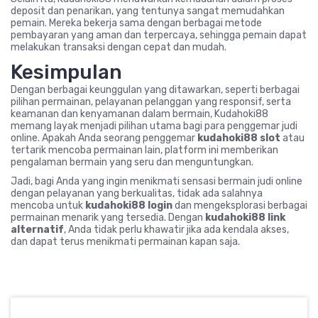
deposit dan penarikan, yang tentunya sangat memudahkan
pemain. Mereka bekerja sama dengan berbagai metode
pembayaran yang aman dan terpercaya, sehingga pemain dapat
melakukan transaksi dengan cepat dan mudah.
Kesimpulan
Dengan berbagai keunggulan yang ditawarkan, seperti berbagai
pilihan permainan, pelayanan pelanggan yang responsif, serta
keamanan dan kenyamanan dalam bermain, Kudahoki88
memang layak menjadi pilihan utama bagi para penggemar judi
online. Apakah Anda seorang penggemar
kudahoki88 slot
atau
tertarik mencoba permainan lain, platform ini memberikan
pengalaman bermain yang seru dan menguntungkan.
Jadi, bagi Anda yang ingin menikmati sensasi bermain judi online
dengan pelayanan yang berkualitas, tidak ada salahnya
mencoba untuk
kudahoki88 login
dan mengeksplorasi berbagai
permainan menarik yang tersedia. Dengan
kudahoki88 link
alternatif
, Anda tidak perlu khawatir jika ada kendala akses,
dan dapat terus menikmati permainan kapan saja.