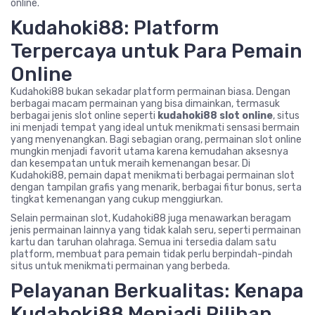
online.
Kudahoki88: Platform
Terpercaya untuk Para Pemain
Online
Kudahoki88 bukan sekadar platform permainan biasa. Dengan
berbagai macam permainan yang bisa dimainkan, termasuk
berbagai jenis slot online seperti
kudahoki88 slot online
, situs
ini menjadi tempat yang ideal untuk menikmati sensasi bermain
yang menyenangkan. Bagi sebagian orang, permainan slot online
mungkin menjadi favorit utama karena kemudahan aksesnya
dan kesempatan untuk meraih kemenangan besar. Di
Kudahoki88, pemain dapat menikmati berbagai permainan slot
dengan tampilan grafis yang menarik, berbagai fitur bonus, serta
tingkat kemenangan yang cukup menggiurkan.
Selain permainan slot, Kudahoki88 juga menawarkan beragam
jenis permainan lainnya yang tidak kalah seru, seperti permainan
kartu dan taruhan olahraga. Semua ini tersedia dalam satu
platform, membuat para pemain tidak perlu berpindah-pindah
situs untuk menikmati permainan yang berbeda.
Pelayanan Berkualitas: Kenapa
Kudahoki88 Menjadi Pilihan