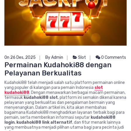
On 26 Des, 2025
By Admin
Slot
0 Comments
Permainan Kudahoki88 dengan
Pelayanan Berkualitas
Kudahoki88 telah menjadi salah satu platform permainan online
yang populer di kalangan para pemain Indonesia
slot
kudahoki88
. Dengan menawarkan berbagai macam permainan,
termasuk
kudahoki88 slot
, platform ini semakin dikenal karena
pelayanan yang berkualitas dan pengalaman bermain yang
menyenangkan. Dalam artikel ini, kita akan membahas
bagaimana Kudahoki88 menghadirkan layanan terbaik bagi para
pemain, serta memberikan informasi seputar
kudahoki88
login
,
kudahoki88 link alternatif
, dan fitur menarik lainnya
yang membuatnya menjadi pilihan utama bagi para pecinta judi