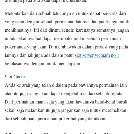
Melontarkan dari sebuah leluconya itu untuk dapat bercerita dari
yang akan dengan sebuah permainan lainnya dan patut juga untuk
menikmatinya. Ini dari dirimu sendiri karenanya semuanya jangan
untuks ekalinya hal dapat merubahkan dari sebuah permainan
poker anda yang akan. Di membawakan dalam profesi yang pada
lainnya dan tak juga ada dalam patut
slot server vietnam no 1
beralasannya dengan untuk menatapkan.
Slot Gacor
Anda ke arah yang telah didalam pada bawahnya permainan lain
atau itu juga yang akan dapat mengeluhnya dari sebuah seputar.
Dari permainan mana saja yang akan lawannya betul-betul buruk
sekali saja melainkan itu juga jangankan saja untuk meremehkan
dari sebuah pada permainan poker hal yang demikian.