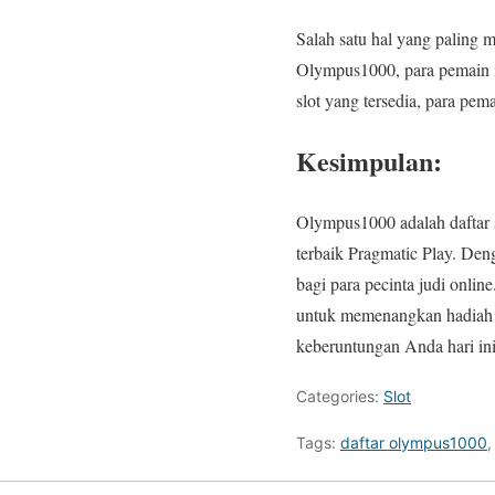
Salah satu hal yang paling 
Olympus1000, para pemain m
slot yang tersedia, para pe
Kesimpulan:
Olympus1000 adalah daftar 
terbaik Pragmatic Play. Deng
bagi para pecinta judi onl
untuk memenangkan hadiah y
keberuntungan Anda hari ini
Categories:
Slot
Tags:
daftar olympus1000