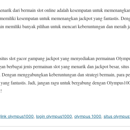
menarik dari bermain slot online adalah kesempatan untuk memenangka
emiliki kesempatan untuk memenangkan jackpot yang fantastis. Deng
main memiliki banyak pilihan untuk mencari keberuntungan dan meraih j
situs slot gacor gampang jackpot yang menyediakan permainan Olympu
an berbagai jenis permainan slot yang menarik dan jackpot besar, situs
ine. Dengan menggabungkan keberuntungan dan strategi bermain, para 
ang fantastis. Jadi, jangan ragu untuk bergabung dengan Olympus100
!
,
link olympus1000
,
login olympus1000
,
olympus 1000
,
situs olympu