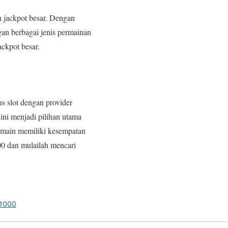
n jackpot besar. Dengan
an berbagai jenis permainan
ackpot besar.
s slot dengan provider
 ini menjadi pilihan utama
pemain memiliki kesempatan
0 dan mulailah mencari
s1000