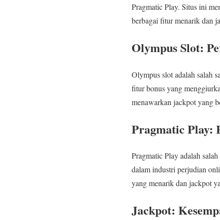
Pragmatic Play. Situs ini 
berbagai fitur menarik dan 
Olympus Slot: Pe
Olympus slot adalah salah s
fitur bonus yang menggiurkan
menawarkan jackpot yang be
Pragmatic Play: 
Pragmatic Play adalah sala
dalam industri perjudian on
yang menarik dan jackpot yan
Jackpot: Kesemp